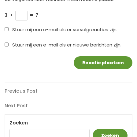
3
+
=
7
Stuur mij een e-mail als er vervolgreacties zijn.
Stuur mij een e-mail als er nieuwe berichten zijn.
Berichtnavigatie
Previous
Previous Post
Post
Next
Next Post
Post
Zoeken
Zoeken