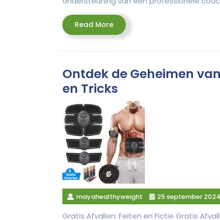
ondersteuning van een professionele coach,
Read
Read More
More
Ontdek de Geheimen van G
en Tricks
mayahealthyweight
25 september 202
Gratis Afvallen: Feiten en Fictie Gratis Afva