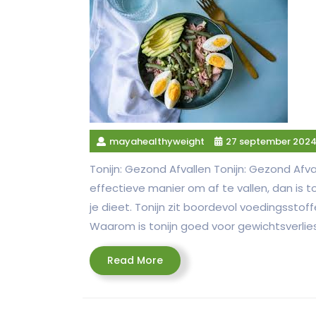
mayahealthyweight
27 september 202
Tonijn: Gezond Afvallen Tonijn: Gezond Afv
effectieve manier om af te vallen, dan is
je dieet. Tonijn zit boordevol voedingsstof
Waarom is tonijn goed voor gewichtsverlies
Read
Read More
More