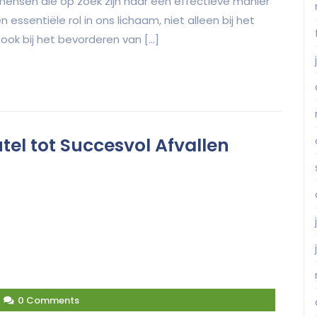
ensen die op zoek zijn naar een effectieve manier
 essentiële rol in ons lichaam, niet alleen bij het
ook bij het bevorderen van […]
utel tot Succesvol Afvallen
0 Comments