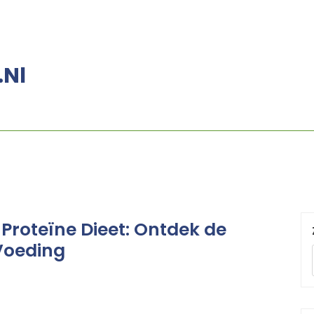
.nl
t Proteïne Dieet: Ontdek de
 Voeding