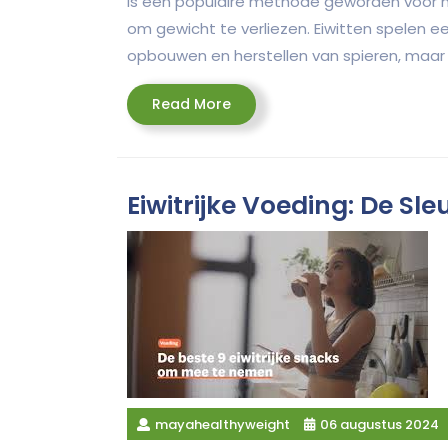
is een populaire methode geworden voor m
om gewicht te verliezen. Eiwitten spelen een
opbouwen en herstellen van spieren, maar 
Read
Read More
More
Eiwitrijke Voeding: De Sle
mayahealthyweight
06 augustus 2024