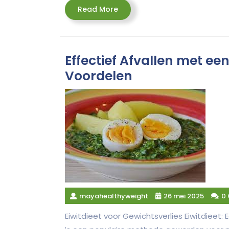
Read
Read More
More
Effectief Afvallen met een
Voordelen
mayahealthyweight
26 mei 2025
0
Eiwitdieet voor Gewichtsverlies Eiwitdieet: 