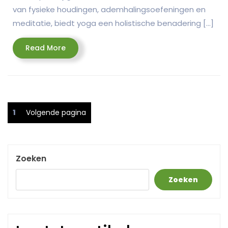
van fysieke houdingen, ademhalingsoefeningen en
meditatie, biedt yoga een holistische benadering […]
Read
Read More
More
Posts
Pagina
1
Volgende pagina
pagination
Zoeken
Zoeken