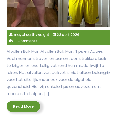
mayahealthyweight
23 april 2026
0 Comments
Afvallen Buik Man Afvallen Buik Man: Tips en Advies
Veel mannen streven ernaar om een strakkere buik
te krijgen en overtollig vet rond hun middel kwijt te
raken. Het afvallen van buikvet is niet alleen belangrijk
voor het uiterlijk, maar ook voor de algehele
gezondheid. Hier zijn enkele tips en adviezen om
mannen te helpen […]
Read
Read More
More