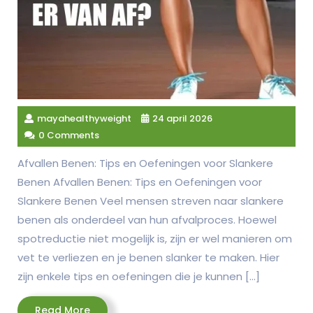
mayahealthyweight
24 april 2026
0 Comments
Afvallen Benen: Tips en Oefeningen voor Slankere
Benen Afvallen Benen: Tips en Oefeningen voor
Slankere Benen Veel mensen streven naar slankere
benen als onderdeel van hun afvalproces. Hoewel
spotreductie niet mogelijk is, zijn er wel manieren om
vet te verliezen en je benen slanker te maken. Hier
zijn enkele tips en oefeningen die je kunnen […]
Read
Read More