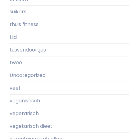
suikers
thuis fitness
tijd
tussendoortjes
twee
Uncategorized
veel
veganistisch
vegetarisch
vegetarisch dieet
verantwoord afvallen