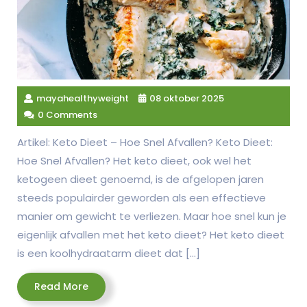
mayahealthyweight
08 oktober 2025
0 Comments
Artikel: Keto Dieet – Hoe Snel Afvallen? Keto Dieet:
Hoe Snel Afvallen? Het keto dieet, ook wel het
ketogeen dieet genoemd, is de afgelopen jaren
steeds populairder geworden als een effectieve
manier om gewicht te verliezen. Maar hoe snel kun je
eigenlijk afvallen met het keto dieet? Het keto dieet
is een koolhydraatarm dieet dat […]
Read
Read More
More