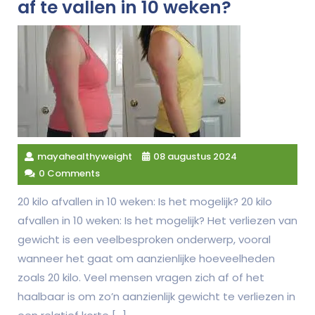
af te vallen in 10 weken?
mayahealthyweight
08 augustus 2024
0 Comments
20 kilo afvallen in 10 weken: Is het mogelijk? 20 kilo
afvallen in 10 weken: Is het mogelijk? Het verliezen van
gewicht is een veelbesproken onderwerp, vooral
wanneer het gaat om aanzienlijke hoeveelheden
zoals 20 kilo. Veel mensen vragen zich af of het
haalbaar is om zo’n aanzienlijk gewicht te verliezen in