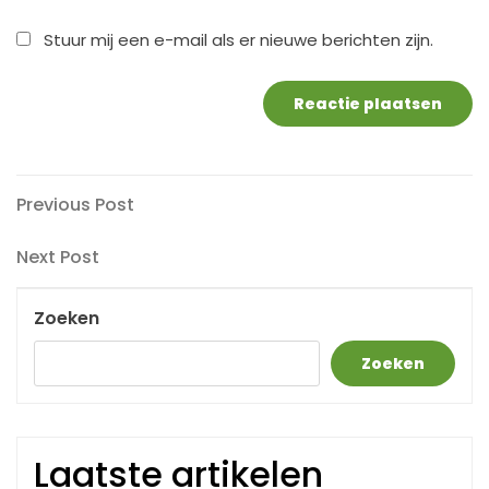
Stuur mij een e-mail als er nieuwe berichten zijn.
Berichtnavigatie
Previous
Previous Post
Post
Next
Next Post
Post
Zoeken
Zoeken
Laatste artikelen