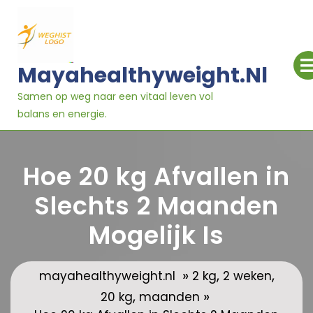
Ga
naar
inhoud
Mayahealthyweight.nl
Samen op weg naar een vitaal leven vol
balans en energie.
Hoe 20 kg Afvallen in
Slechts 2 Maanden
Mogelijk Is
»
,
,
mayahealthyweight.nl
2 kg
2 weken
,
»
20 kg
maanden