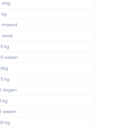
1 dag
1 kg
1 maand
1 week
10 kg
10 weken
10kg
15 kg
2 dagen
2 kg
2 weken
20 kg