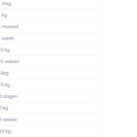
1 dag
1 kg
1 maand
1 week
10 kg
10 weken
10kg
15 kg
2 dagen
2 kg
2 weken
20 kg