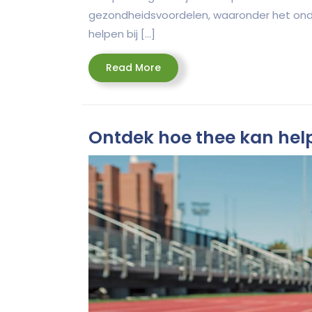
gezondheidsvoordelen, waaronder het onde
helpen bij […]
Read
Read More
More
Ontdek hoe thee kan helpe