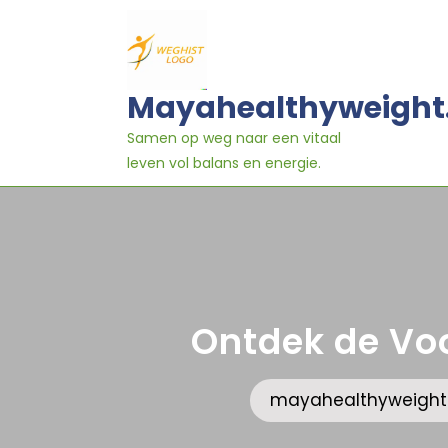
Ga
naar
inhoud
Mayahealthyweight
Samen op weg naar een vitaal
leven vol balans en energie.
Ontdek de Voo
mayahealthyweight.