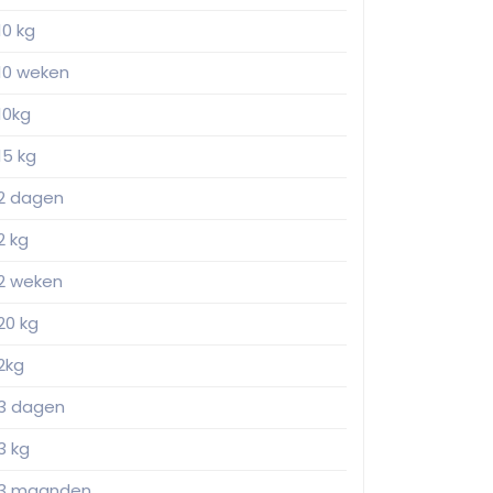
10 kg
10 weken
10kg
15 kg
2 dagen
2 kg
2 weken
20 kg
2kg
3 dagen
3 kg
3 maanden