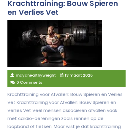
Krachttraining: Bouw Spieren
en Verlies Vet
mayahealthyweight
13 maart 2026
0 Comments
Krachttraining voor Afvallen: Bouw Spieren en Verlies
Vet Krachttraining voor Afvallen: Bouw Spieren en
Verlies Vet Veel mensen associëren afvallen vaak
met cardio-oefeningen zoals rennen op de
loopband of fietsen. Maar wist je dat krachttraining