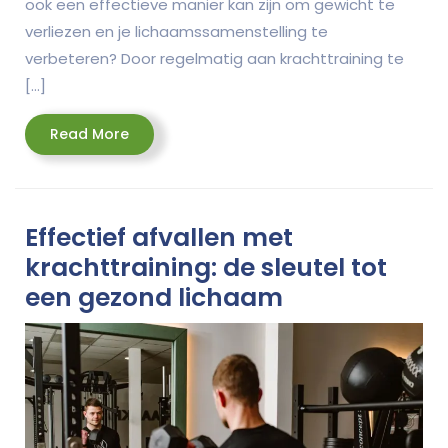
ook een effectieve manier kan zijn om gewicht te
verliezen en je lichaamssamenstelling te
verbeteren? Door regelmatig aan krachttraining te
[…]
Read
Read More
More
Effectief afvallen met
krachttraining: de sleutel tot
een gezond lichaam