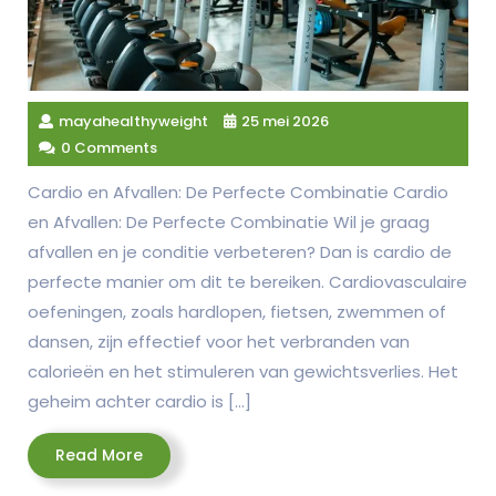
mayahealthyweight
25 mei 2026
0 Comments
Cardio en Afvallen: De Perfecte Combinatie Cardio
en Afvallen: De Perfecte Combinatie Wil je graag
afvallen en je conditie verbeteren? Dan is cardio de
perfecte manier om dit te bereiken. Cardiovasculaire
oefeningen, zoals hardlopen, fietsen, zwemmen of
dansen, zijn effectief voor het verbranden van
calorieën en het stimuleren van gewichtsverlies. Het
geheim achter cardio is […]
Read
Read More
More