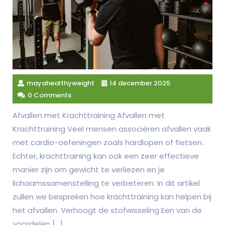
mayahealthyweight
14 december 2025
0 Comments
Afvallen met Krachttraining Afvallen met
Krachttraining Veel mensen associëren afvallen vaak
met cardio-oefeningen zoals hardlopen of fietsen.
Echter, krachttraining kan ook een zeer effectieve
manier zijn om gewicht te verliezen en je
lichaamssamenstelling te verbeteren. In dit artikel
zullen we bespreken hoe krachttraining kan helpen bij
het afvallen. Verhoogt de stofwisseling Een van de
voordelen […]