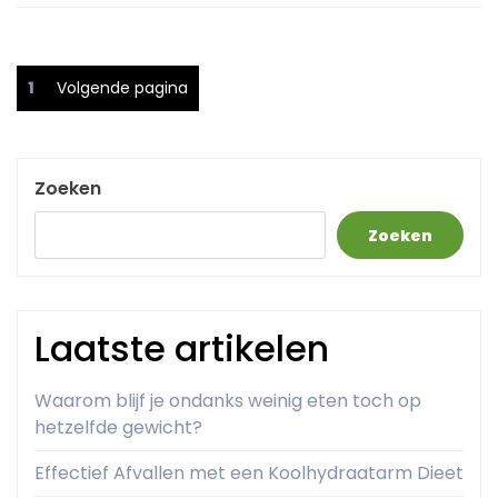
Posts
Pagina
1
Volgende pagina
pagination
Zoeken
Zoeken
Laatste artikelen
Waarom blijf je ondanks weinig eten toch op
hetzelfde gewicht?
Effectief Afvallen met een Koolhydraatarm Dieet