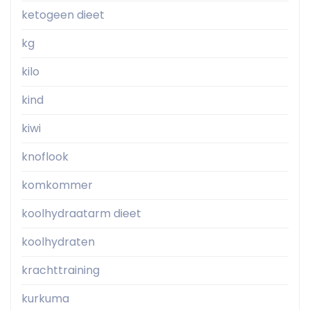
ketogeen dieet
kg
kilo
kind
kiwi
knoflook
komkommer
koolhydraatarm dieet
koolhydraten
krachttraining
kurkuma