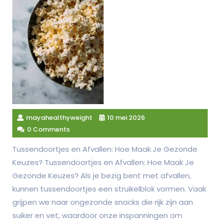
mayahealthyweight
10 mei 2026
0 Comments
Tussendoortjes en Afvallen: Hoe Maak Je Gezonde
Keuzes? Tussendoortjes en Afvallen: Hoe Maak Je
Gezonde Keuzes? Als je bezig bent met afvallen,
kunnen tussendoortjes een struikelblok vormen. Vaak
grijpen we naar ongezonde snacks die rijk zijn aan
suiker en vet, waardoor onze inspanningen om