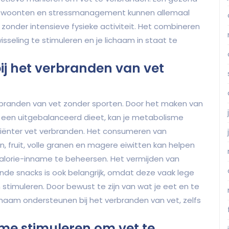
gewoonten en stressmanagement kunnen allemaal
zonder intensieve fysieke activiteit. Het combineren
seling te stimuleren en je lichaam in staat te
bij het verbranden van vet
erbranden van vet zonder sporten. Door het maken van
een uitgebalanceerd dieet, kan je metabolisme
ciënter vet verbranden. Het consumeren van
fruit, volle granen en magere eiwitten kan helpen
 calorie-inname te beheersen. Het vermijden van
de snacks is ook belangrijk, omdat deze vaak lege
stimuleren. Door bewust te zijn van wat je eet en te
chaam ondersteunen bij het verbranden van vet, zelfs
me stimuleren om vet te