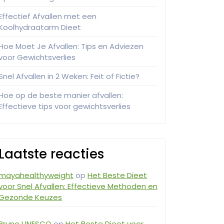
Effectief Afvallen met een
Koolhydraatarm Dieet
Hoe Moet Je Afvallen: Tips en Adviezen
voor Gewichtsverlies
Snel Afvallen in 2 Weken: Feit of Fictie?
Hoe op de beste manier afvallen:
Effectieve tips voor gewichtsverlies
Laatste reacties
mayahealthyweight
op
Het Beste Dieet
voor Snel Afvallen: Effectieve Methoden en
Gezonde Keuzes
Bruno UNESCO
op
Het Beste Dieet voor