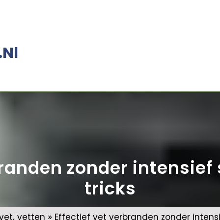
.nl
branden zonder intensief 
tricks
,
»
vet
vetten
Effectief vet verbranden zonder intensie