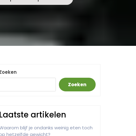
Zoeken
Zoeken
Laatste artikelen
Waarom blijf je ondanks weinig eten toch
op hetzelfde gewicht?