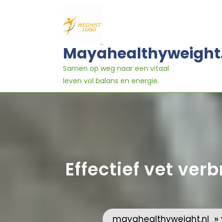
Ga
naar
inhoud
Mayahealthyweight
Samen op weg naar een vitaal
leven vol balans en energie.
Effectief vet ver
»
mayahealthyweight.nl