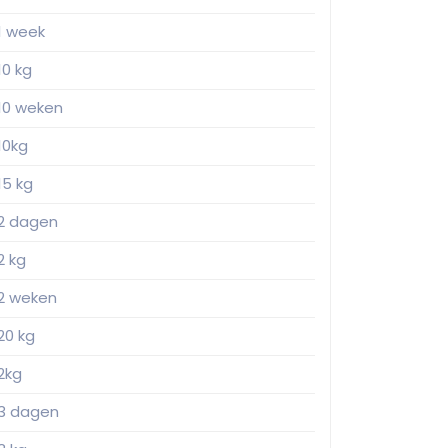
1 week
10 kg
10 weken
10kg
15 kg
2 dagen
2 kg
2 weken
20 kg
2kg
3 dagen