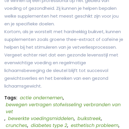
te winnen bij een professional op het gebied van
voeding of gezondheid. Zij kunnen je helpen bepalen
welke supplementen het meest geschikt zijn voor jou
en je specifieke doelen.
Kortom, als je worstelt met hardnekkig buikvet, kunnen
supplementen zoals groene thee-extract of cafeïne je
helpen bij het stimuleren van je vetverliesprocessen.
Vergeet echter niet dat een gezonde levensstijl met
evenwichtige voeding en regelmatige
lichaamsbeweging de sleutel blijft tot succesvol
gewichtsverlies en het bereiken van een gezond
lichaamsgewicht.
Tags:
actie ondernemen
,
bewegen vertragen stofwisseling verbranden van
vet
,
bewerkte voedingsmiddelen
,
buikstreek
,
crunches
,
diabetes type 2
,
esthetisch probleem
,