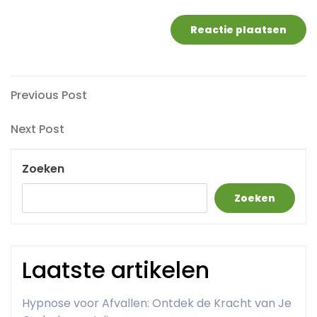
Berichtnavigatie
Previous
Previous Post
Post
Next
Next Post
Post
Zoeken
Zoeken
Laatste artikelen
Hypnose voor Afvallen: Ontdek de Kracht van Je