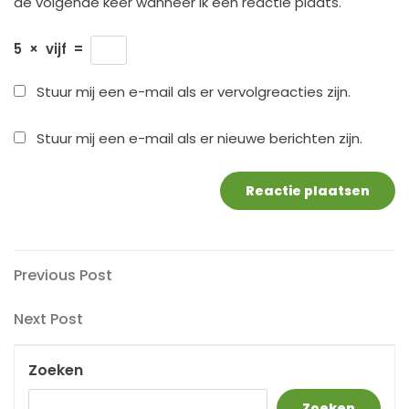
de volgende keer wanneer ik een reactie plaats.
5
×
vijf
=
Stuur mij een e-mail als er vervolgreacties zijn.
Stuur mij een e-mail als er nieuwe berichten zijn.
Berichtnavigatie
Previous
Previous Post
Post
Next
Next Post
Post
Zoeken
Zoeken