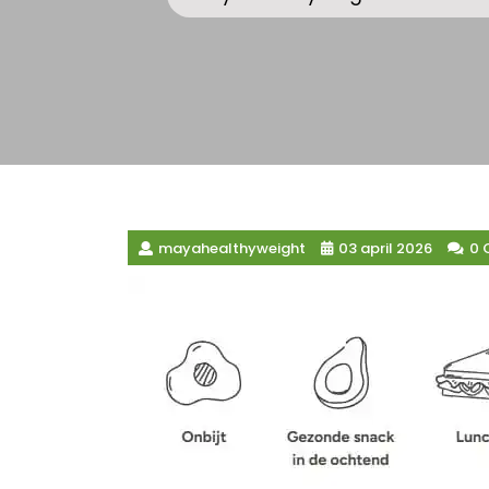
mayahealthyweight
03 april 2026
0 