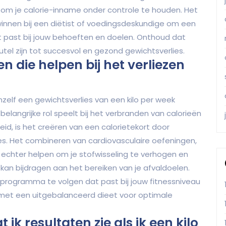
 om je calorie-inname onder controle te houden. Het
winnen bij een diëtist of voedingsdeskundige om een
t past bij jouw behoeften en doelen. Onthoud dat
utel zijn tot succesvol en gezond gewichtsverlies.
en die helpen bij het verliezen
chzelf een gewichtsverlies van een kilo per week
angrijke rol speelt bij het verbranden van calorieën
d, is het creëren van een calorietekort door
es. Het combineren van cardiovasculaire oefeningen,
an echter helpen om je stofwisseling te verhogen en
kan bijdragen aan het bereiken van je afvaldoelen.
gsprogramma te volgen dat past bij jouw fitnessniveau
 met een uitgebalanceerd dieet voor optimale
ik resultaten zie als ik een kilo