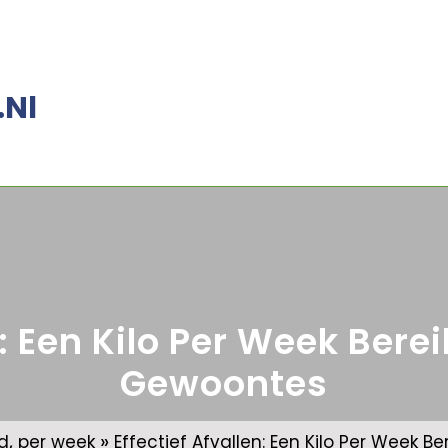
.nl
en: Een Kilo Per Week Ber
Gewoontes
,
»
d
per week
Effectief Afvallen: Een Kilo Per Week