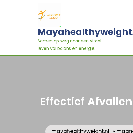
Ga
naar
inhoud
Mayahealthyweight
Samen op weg naar een vitaal
leven vol balans en energie.
Effectief Afvall
»
mayahealthyweight.nl
maan