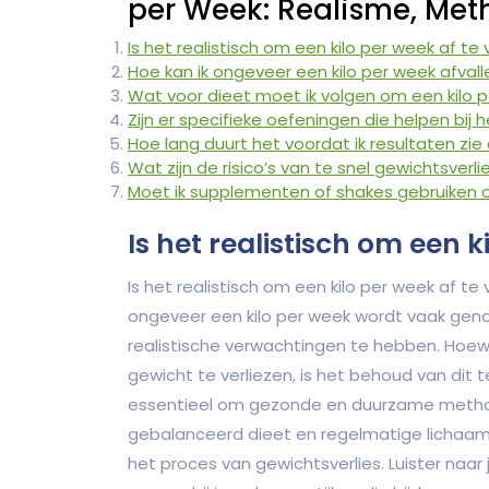
per Week: Realisme, Meth
Is het realistisch om een kilo per week af te 
Hoe kan ik ongeveer een kilo per week afva
Wat voor dieet moet ik volgen om een kilo p
Zijn er specifieke oefeningen die helpen bij 
Hoe lang duurt het voordat ik resultaten zie a
Wat zijn de risico’s van te snel gewichtsverli
Moet ik supplementen of shakes gebruiken om
Is het realistisch om een k
Is het realistisch om een kilo per week af te
ongeveer een kilo per week wordt vaak geno
realistische verwachtingen te hebben. Hoewel
gewicht te verliezen, is het behoud van dit t
essentieel om gezonde en duurzame methode
gebalanceerd dieet en regelmatige lichaams
het proces van gewichtsverlies. Luister na