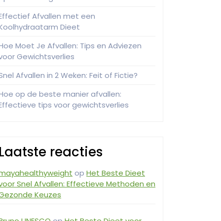
Effectief Afvallen met een
Koolhydraatarm Dieet
Hoe Moet Je Afvallen: Tips en Adviezen
voor Gewichtsverlies
Snel Afvallen in 2 Weken: Feit of Fictie?
Hoe op de beste manier afvallen:
Effectieve tips voor gewichtsverlies
Laatste reacties
mayahealthyweight
op
Het Beste Dieet
voor Snel Afvallen: Effectieve Methoden en
Gezonde Keuzes
Bruno UNESCO
op
Het Beste Dieet voor