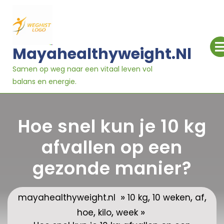
Ga
naar
inhoud
Mayahealthyweight.nl
Samen op weg naar een vitaal leven vol
balans en energie.
Hoe snel kun je 10 kg
afvallen op een
gezonde manier?
»
,
,
,
mayahealthyweight.nl
10 kg
10 weken
af
,
,
»
hoe
kilo
week