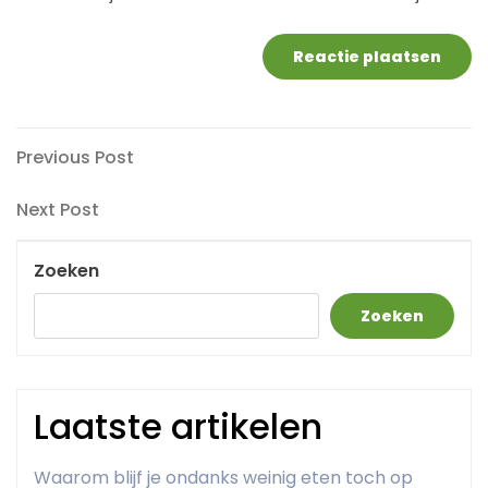
Berichtnavigatie
Previous
Previous Post
Post
Next
Next Post
Post
Zoeken
Zoeken
Laatste artikelen
Waarom blijf je ondanks weinig eten toch op