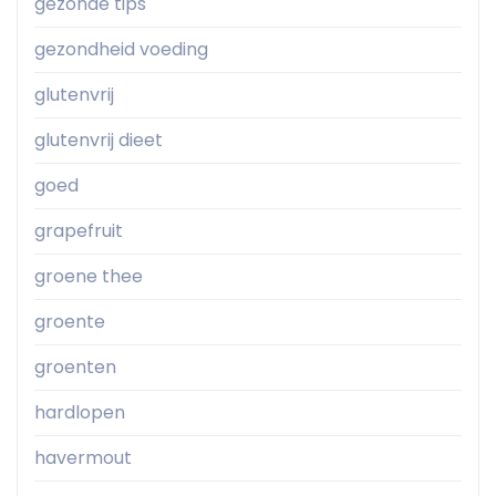
gezonde tips
gezondheid voeding
glutenvrij
glutenvrij dieet
goed
grapefruit
groene thee
groente
groenten
hardlopen
havermout