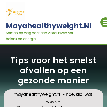
Ga
naar
inhoud
Mayahealthyweight.nl
Samen op weg naar een vitaal leven vol
balans en energie.
Tips voor het snelst
afvallen op een
gezonde manier
»
,
,
,
mayahealthyweight.nl
hoe
kilo
wat
»
week