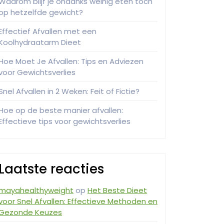
Waarom blijf je ondanks weinig eten toch
op hetzelfde gewicht?
Effectief Afvallen met een
Koolhydraatarm Dieet
Hoe Moet Je Afvallen: Tips en Adviezen
voor Gewichtsverlies
Snel Afvallen in 2 Weken: Feit of Fictie?
Hoe op de beste manier afvallen:
Effectieve tips voor gewichtsverlies
Laatste reacties
mayahealthyweight
op
Het Beste Dieet
voor Snel Afvallen: Effectieve Methoden en
Gezonde Keuzes