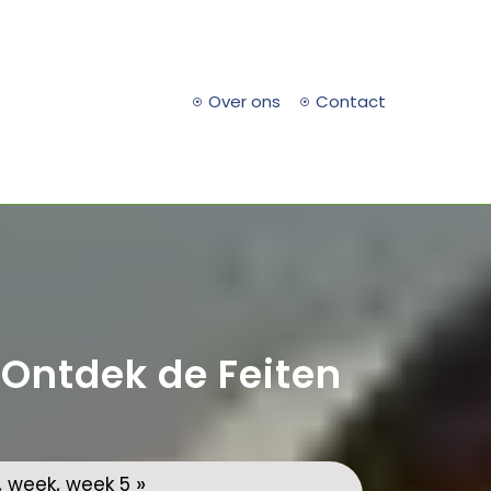
Over ons
Contact
? Ontdek de Feiten
,
,
»
week
week 5