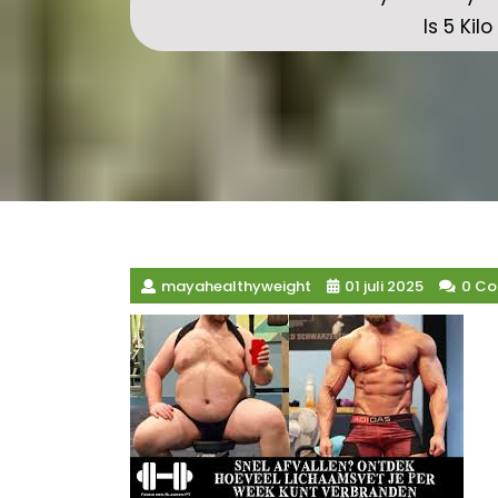
Is 5 Kil
mayahealthyweight
01 juli 2025
0 C