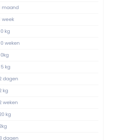
1 maand
1 week
10 kg
10 weken
10kg
15 kg
2 dagen
2 kg
2 weken
20 kg
2kg
3 dagen