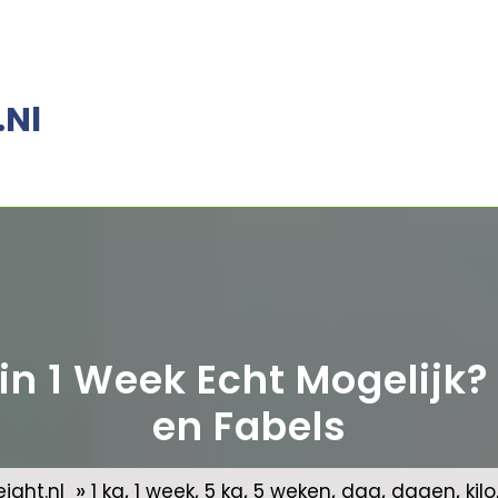
.nl
n in 1 Week Echt Mogelijk
en Fabels
»
,
,
,
,
,
,
ght.nl
1 kg
1 week
5 kg
5 weken
dag
dagen
kilo