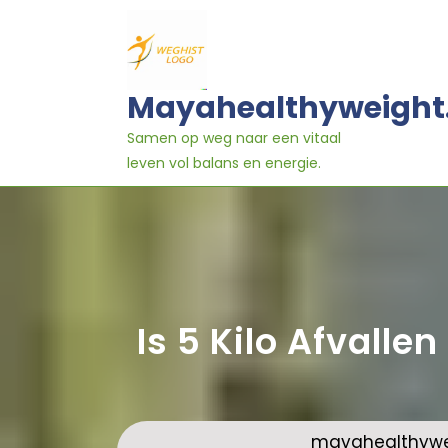
Ga
naar
inhoud
Mayahealthyweight
Samen op weg naar een vitaal
leven vol balans en energie.
Is 5 Kilo Afvalle
mayahealthywei