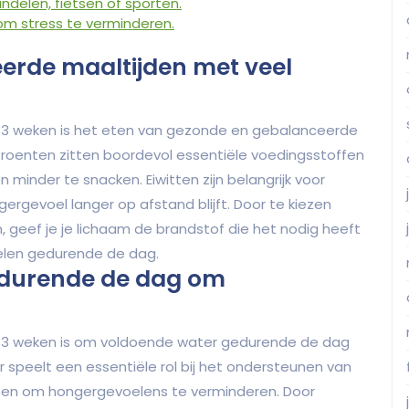
delen, fietsen of sporten.
om stress te verminderen.
erde maaltijden met veel
 in 3 weken is het eten van gezonde en gebalanceerde
Groenten zitten boordevol essentiële voedingsstoffen
n minder te snacken. Eiwitten zijn belangrijk voor
gergevoel langer op afstand blijft. Door te kiezen
, geef je je lichaam de brandstof die het nodig heeft
oelen gedurende de dag.
edurende de dag om
 in 3 weken is om voldoende water gedurende de dag
r speelt een essentiële rol bij het ondersteunen van
helpen om hongergevoelens te verminderen. Door