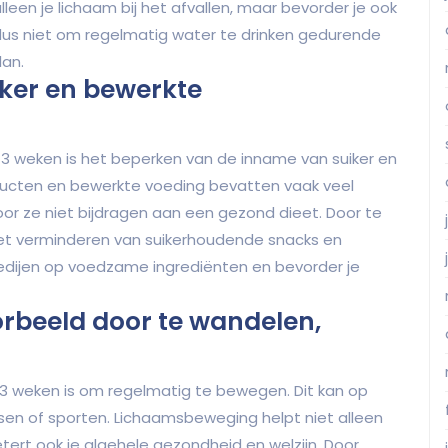
lleen je lichaam bij het afvallen, maar bevorder je ook
 dus niet om regelmatig water te drinken gedurende
lan.
ker en bewerkte
in 3 weken is het beperken van de inname van suiker en
ducten en bewerkte voeding bevatten vaak veel
or ze niet bijdragen aan een gezond dieet. Door te
het verminderen van suikerhoudende snacks en
gedijen op voedzame ingrediënten en bevorder je
orbeeld door te wandelen,
n 3 weken is om regelmatig te bewegen. Dit kan op
tsen of sporten. Lichaamsbeweging helpt niet alleen
tert ook je algehele gezondheid en welzijn. Door