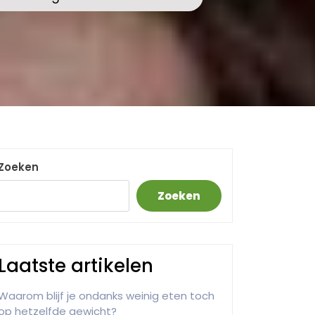
Zoeken
Zoeken
Laatste artikelen
Waarom blijf je ondanks weinig eten toch
op hetzelfde gewicht?