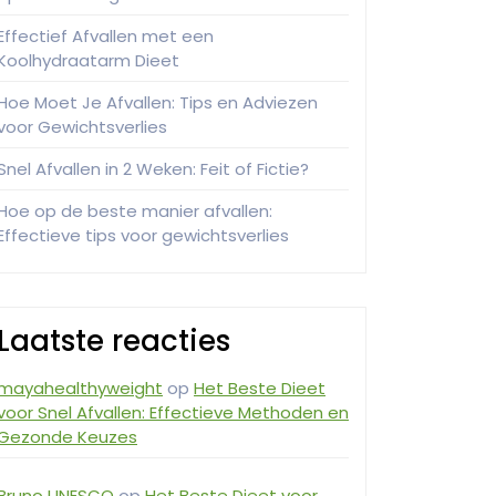
Effectief Afvallen met een
Koolhydraatarm Dieet
Hoe Moet Je Afvallen: Tips en Adviezen
voor Gewichtsverlies
Snel Afvallen in 2 Weken: Feit of Fictie?
Hoe op de beste manier afvallen:
Effectieve tips voor gewichtsverlies
Laatste reacties
mayahealthyweight
op
Het Beste Dieet
voor Snel Afvallen: Effectieve Methoden en
Gezonde Keuzes
Bruno UNESCO
op
Het Beste Dieet voor