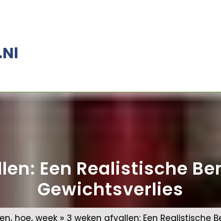
.nl
len: Een Realistische B
Gewichtsverlies
,
,
»
ken
hoe
week
3 weken afvallen: Een Realistische 