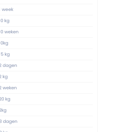
1 week
10 kg
10 weken
10kg
15 kg
2 dagen
2 kg
2 weken
20 kg
2kg
3 dagen