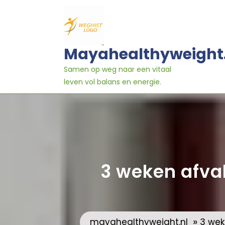
Ga
naar
inhoud
Mayahealthyweight
Samen op weg naar een vitaal
leven vol balans en energie.
3 weken afval
»
mayahealthyweight.nl
3 we