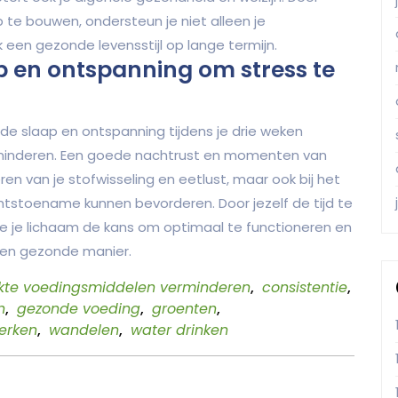
 te bouwen, ondersteun je niet alleen je
 een gezonde levensstijl op lange termijn.
p en ontspanning om stress te
de slaap en ontspanning tijdens je drie weken
minderen. Een goede nachtrust en momenten van
ren van je stofwisseling en eetlust, maar ook bij het
tstoename kunnen bevorderen. Door jezelf de tijd te
je je lichaam de kans om optimaal te functioneren en
een gezonde manier.
kte voedingsmiddelen verminderen
,
consistentie
,
n
,
gezonde voeding
,
groenten
,
erken
,
wandelen
,
water drinken