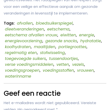
voor een veilige en effectieve aanpak om gezonde
veranderingen in levensstijl te implementeren.
Tags:
afvallen
,
bloedsuikerspiegel
,
dieetveranderingen
,
eetschema
,
eetschema afvallen vrouw
,
eiwitten
,
energie
,
energievoorziening
,
gezonde snacks
,
hydratatie
,
koolhydraten
,
maaltijden
,
portiegroottes
,
regelmatig eten
,
stofwisseling
,
toegevoegde suikers
,
tussendoortjes
,
verse voedingsmiddelen
,
vetten
,
vezels
,
voedingsgroepen
,
voedingsstoffen
,
vrouwen
,
waterinname
Geef een reactie
Het e-mailadres wordt niet gepubliceerd.
Vereiste
velden zijn gemarkeerd met
*