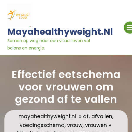
Ga
naar
inhoud
Mayahealthyweight.nl
Samen op weg naar een vitaal leven vol
balans en energie.
Effectief eetschema
voor vrouwen om
gezond af te vallen
»
,
,
mayahealthyweight.nl
af
afvallen
,
,
»
voedingsschema
vrouw
vrouwen