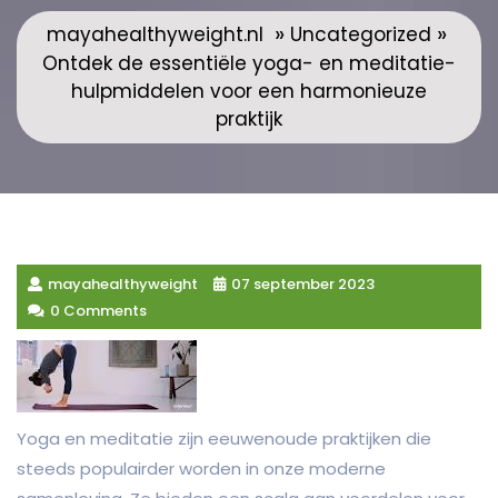
»
»
mayahealthyweight.nl
Uncategorized
Ontdek de essentiële yoga- en meditatie-
hulpmiddelen voor een harmonieuze
praktijk
mayahealthyweight
07 september 2023
0 Comments
Yoga en meditatie zijn eeuwenoude praktijken die
steeds populairder worden in onze moderne