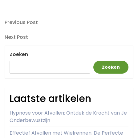
Berichtnavigatie
Previous
Previous Post
Post
Next
Next Post
Post
Zoeken
Zoeken
Laatste artikelen
Hypnose voor Afvallen: Ontdek de Kracht van Je
Onderbewustzijn
Effectief Afvallen met Wielrennen: De Perfecte