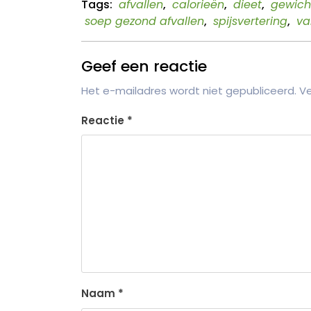
Tags:
afvallen
,
calorieën
,
dieet
,
gewicht
soep gezond afvallen
,
spijsvertering
,
va
Geef een reactie
Het e-mailadres wordt niet gepubliceerd.
Ve
Reactie
*
Naam
*