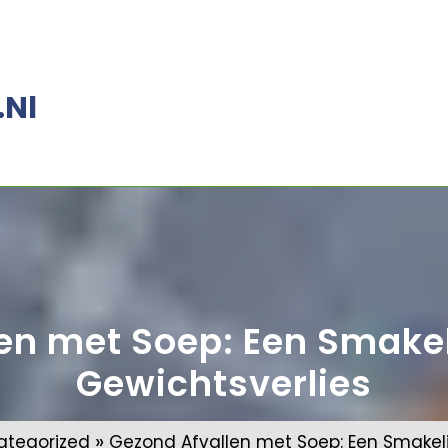
.nl
en met Soep: Een Smake
Gewichtsverlies
»
ategorized
Gezond Afvallen met Soep: Een Smakeli