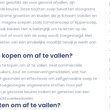
t geschikt zijn voor gezond afvallen, zijn
de keuzes. Deze soorten soep bevatten doorgaans
edzame groenten en kruiden die je lichaam voeden en
oor magere soepen zoals tomatensoep of kippensoep,
k bieden. Het is belangrijk om te letten op de
l zout of room aan de soep wordt toegevoegd. Met
eten van een smakelijke maaltijd terwijl je werkt aan
p kopen om af te vallen?
p te kopen om af te vallen. Veel commerciële
kers, zout en conserveringsmiddelen, wat hun
el gezonder en effectiever om zelfgemaakte soep te
 toegevoegde ongewenste stoffen. Door zelf
kun je gezonde keuzes maken en genieten van een
chtsverliesdoelen.
ten om af te vallen?