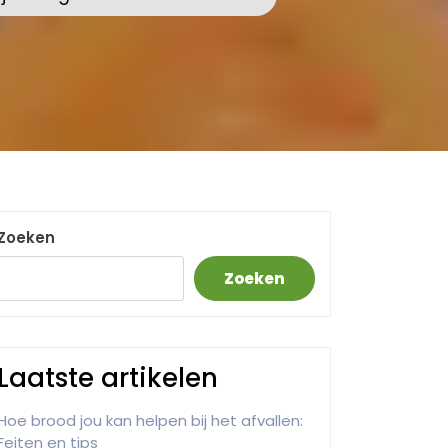
Zoeken
Zoeken
Laatste artikelen
Hoe brood jou kan helpen bij het afvallen:
Feiten en tips