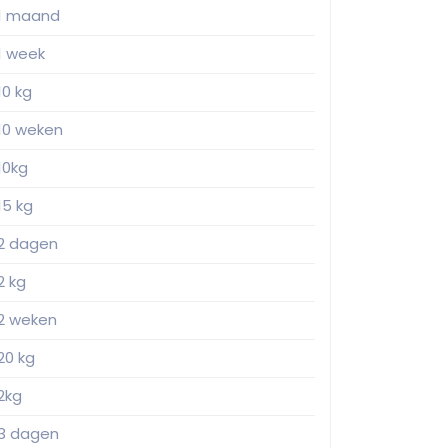
1 maand
1 week
10 kg
10 weken
10kg
15 kg
2 dagen
2 kg
2 weken
20 kg
2kg
3 dagen