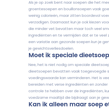
Als je op zoek bent naar soepen die het mees
groentesoepen en bouillonsoepen vaak goe
weinig calorieën, maar zitten boordevol vo
verzadigen. Daarnaast kun je ook kiezen v
die minder vet bevatten maar toch veel smaa
ingrediënten en te vermijden dat er te vee
een variatie aan gezonde soepen kun je geni
je gewichtsverliesdoelen.
Moet ik speciale dieetsoe
Nee, het is niet nodig om speciale dieetsoe
dieetsoepen bevatten vaak toegevoegde sui
voedingswaarde kan verminderen. Het is ve
bereiden met verse ingrediënten en zonder
controle te hebben over de ingrediënten, 
voedzame maaltijd die bijdraagt aan je gewi
Kan ik alleen maar soep e