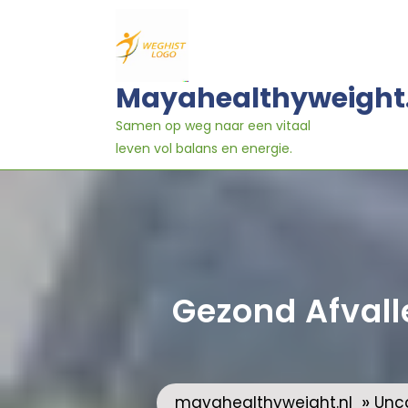
Ga
naar
inhoud
Mayahealthyweight
Samen op weg naar een vitaal
leven vol balans en energie.
Gezond Afvall
»
mayahealthyweight.nl
Unc