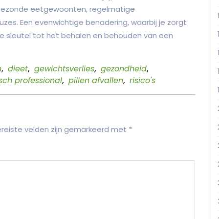
gezonde eetgewoonten, regelmatige
uzes. Een evenwichtige benadering, waarbij je zorgt
s de sleutel tot het behalen en behouden van een
n
,
dieet
,
gewichtsverlies
,
gezondheid
,
ch professional
,
pillen afvallen
,
risico's
reiste velden zijn gemarkeerd met
*