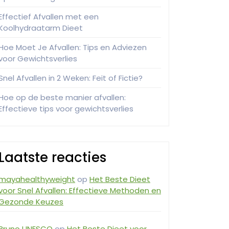
Effectief Afvallen met een
Koolhydraatarm Dieet
Hoe Moet Je Afvallen: Tips en Adviezen
voor Gewichtsverlies
Snel Afvallen in 2 Weken: Feit of Fictie?
Hoe op de beste manier afvallen:
Effectieve tips voor gewichtsverlies
Laatste reacties
mayahealthyweight
op
Het Beste Dieet
voor Snel Afvallen: Effectieve Methoden en
Gezonde Keuzes
Bruno UNESCO
op
Het Beste Dieet voor