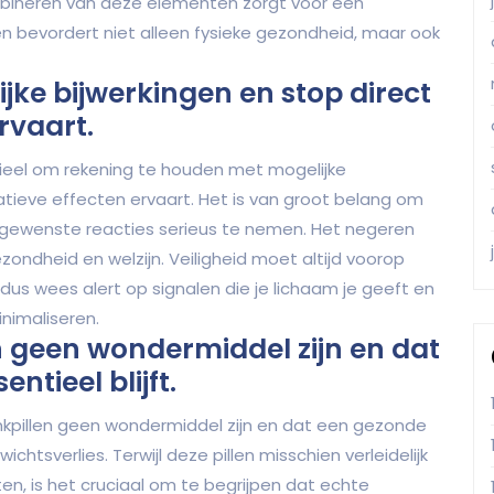
bineren van deze elementen zorgt voor een
en bevordert niet alleen fysieke gezondheid, maar ook
ke bijwerkingen en stop direct
rvaart.
entieel om rekening te houden met mogelijke
gatieve effecten ervaart. Het is van groot belang om
ongewenste reacties serieus te nemen. Het negeren
gezondheid en welzijn. Veiligheid moet altijd voorop
 dus wees alert op signalen die je lichaam je geeft en
nimaliseren.
n geen wondermiddel zijn en dat
ntieel blijft.
ankpillen geen wondermiddel zijn en dat een gezonde
ichtsverlies. Terwijl deze pillen misschien verleidelijk
ten, is het cruciaal om te begrijpen dat echte