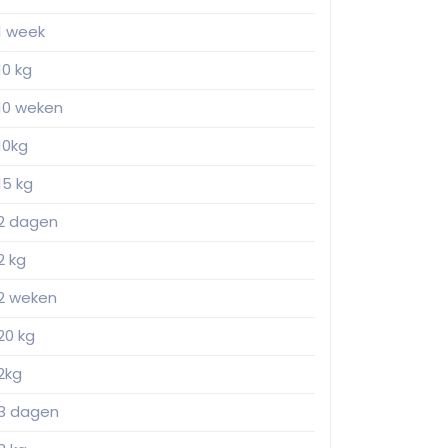
1 week
10 kg
10 weken
10kg
15 kg
2 dagen
2 kg
2 weken
20 kg
2kg
3 dagen