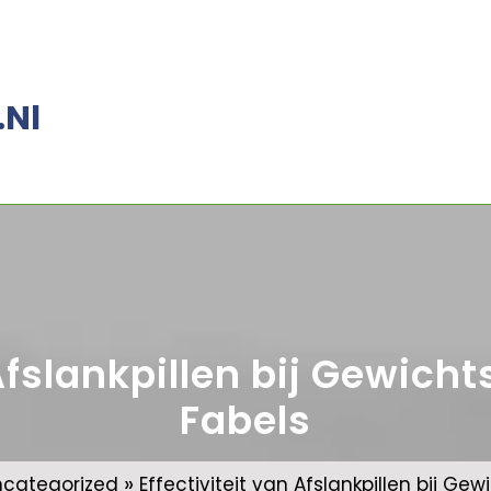
.nl
Afslankpillen bij Gewicht
Fabels
»
ncategorized
Effectiviteit van Afslankpillen bij Gew