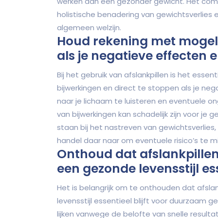
werken aan een gezonder gewicht. Het com
holistische benadering van gewichtsverlies 
algemeen welzijn.
Houd rekening met mogelij
als je negatieve effecten e
Bij het gebruik van afslankpillen is het ess
bijwerkingen en direct te stoppen als je ne
naar je lichaam te luisteren en eventuele 
van bijwerkingen kan schadelijk zijn voor je 
staan bij het nastreven van gewichtsverlies,
handel daar naar om eventuele risico’s te mi
Onthoud dat afslankpille
een gezonde levensstijl esse
Het is belangrijk om te onthouden dat afsl
levensstijl essentieel blijft voor duurzaam gew
lijken vanwege de belofte van snelle resulta