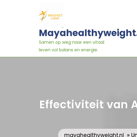
Ga
naar
inhoud
Mayahealthyweight
Samen op weg naar een vitaal
leven vol balans en energie.
Effectiviteit van 
»
mayahealthyweight.nl
U