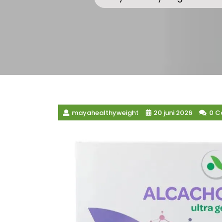
mayahealthyweight
20 juni 2026
0 