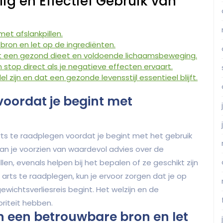
lig en Effectief Gebruik van
met afslankpillen.
bron en let op de ingrediënten.
et een gezond dieet en voldoende lichaamsbeweging.
 stop direct als je negatieve effecten ervaart.
zijn en dat een gezonde levensstijl essentieel blijft.
voordat je begint met
arts te raadplegen voordat je begint met het gebruik
kan je voorzien van waardevol advies over de
llen, evenals helpen bij het bepalen of ze geschikt zijn
 arts te raadplegen, kun je ervoor zorgen dat je op
wichtsverliesreis begint. Het welzijn en de
oriteit hebben.
an een betrouwbare bron en let