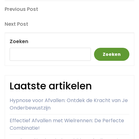
Berichtnavigatie
Previous
Previous Post
Post
Next
Next Post
Post
Zoeken
Zoeken
Laatste artikelen
Hypnose voor Afvallen: Ontdek de Kracht van Je
Onderbewustzijn
Effectief Afvallen met Wielrennen: De Perfecte
Combinatie!