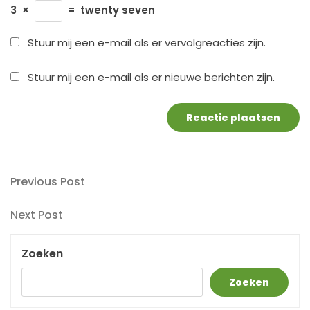
3
×
=
twenty seven
Stuur mij een e-mail als er vervolgreacties zijn.
Stuur mij een e-mail als er nieuwe berichten zijn.
Berichtnavigatie
Previous
Previous Post
Post
Next
Next Post
Post
Zoeken
Zoeken