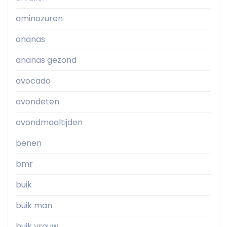
aminozuren
ananas
ananas gezond
avocado
avondeten
avondmaaltijden
benen
bmr
buik
buik man
buik vrouw