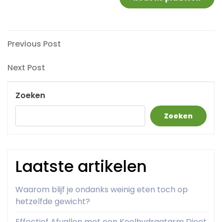
Berichtnavigatie
Previous
Previous Post
Post
Next
Next Post
Post
Zoeken
Zoeken
Laatste artikelen
Waarom blijf je ondanks weinig eten toch op
hetzelfde gewicht?
Effectief Afvallen met een Koolhydraatarm Dieet