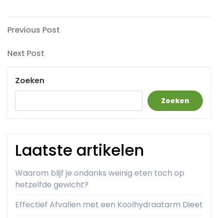
Berichtnavigatie
Previous
Previous Post
Post
Next
Next Post
Post
Zoeken
Zoeken
Laatste artikelen
Waarom blijf je ondanks weinig eten toch op
hetzelfde gewicht?
Effectief Afvallen met een Koolhydraatarm Dieet