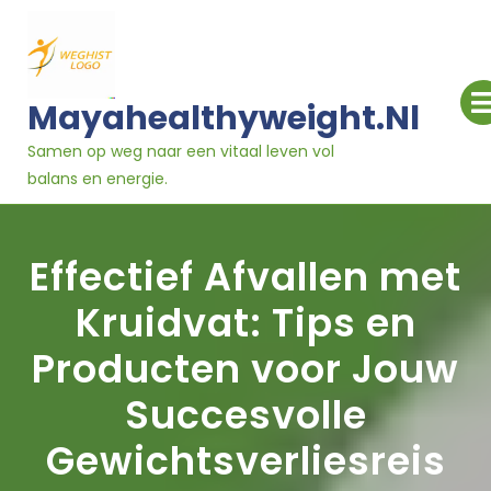
Ga
naar
inhoud
Mayahealthyweight.nl
Samen op weg naar een vitaal leven vol
balans en energie.
Effectief Afvallen met
Kruidvat: Tips en
Producten voor Jouw
Succesvolle
Gewichtsverliesreis