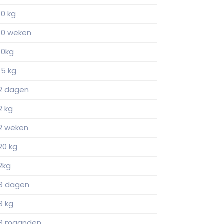
10 kg
10 weken
10kg
15 kg
2 dagen
2 kg
2 weken
20 kg
2kg
3 dagen
3 kg
3 maanden