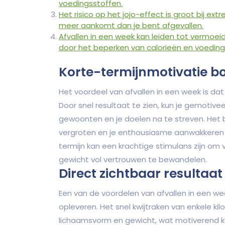
voedingsstoffen.
Het risico op het jojo-effect is groot bij ext
meer aankomt dan je bent afgevallen.
Afvallen in een week kan leiden tot vermoei
door het beperken van calorieën en voeding
Korte-termijnmotivatie b
Het voordeel van afvallen in een week is da
Door snel resultaat te zien, kun je gemoti
gewoonten en je doelen na te streven. Het b
vergroten en je enthousiasme aanwakkeren 
termijn kan een krachtige stimulans zijn om
gewicht vol vertrouwen te bewandelen.
Direct zichtbaar resultaat
Een van de voordelen van afvallen in een wee
opleveren. Het snel kwijtraken van enkele kil
lichaamsvorm en gewicht, wat motiverend ka