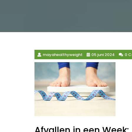
mayahealthyweight
05 juni 2024
0 
Afvallen in een Week: 