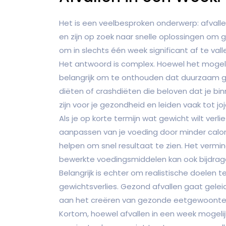
Het is een veelbesproken onderwerp: afvallen
en zijn op zoek naar snelle oplossingen om g
om in slechts één week significant af te vall
Het antwoord is complex. Hoewel het mogelijk 
belangrijk om te onthouden dat duurzaam gew
diëten of crashdiëten die beloven dat je binn
zijn voor je gezondheid en leiden vaak tot jo
Als je op korte termijn wat gewicht wilt verli
aanpassen van je voeding door minder calor
helpen om snel resultaat te zien. Het verm
bewerkte voedingsmiddelen kan ook bijdrage
Belangrijk is echter om realistische doelen t
gewichtsverlies. Gezond afvallen gaat geleid
aan het creëren van gezonde eetgewoonten 
Kortom, hoewel afvallen in een week mogelij