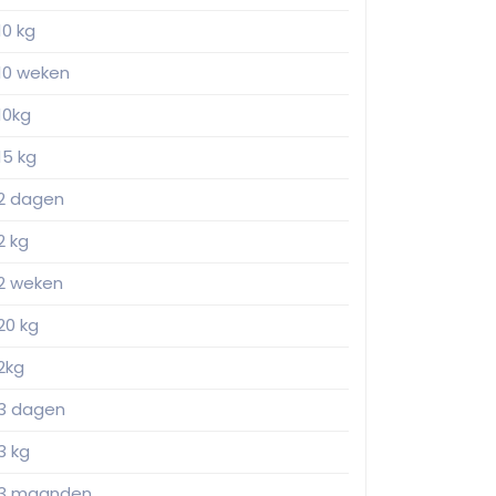
10 kg
10 weken
10kg
15 kg
2 dagen
2 kg
2 weken
20 kg
2kg
3 dagen
3 kg
3 maanden