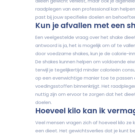
alleen gewicht verliest, maar ook je algehel
raadplegen van een professional kan helpen
past bij jouw specifieke doelen en behoefte
Kun je afvallen met een s
Een veelgestelde vraag over het shake dieet
antwoord is ja, het is mogelijk om af te val
door voedzame shakes, kun je de calorie-i
De shakes kunnen helpen om voldoende eiwit
terwijl je tegelijkertijd minder calorieën co
op een evenwichtige manier toe te passen e
voedingsstoffen binnenkrijgt. Het raadplege
nuttig zijn om ervoor te zorgen dat het diee
doelen.
Hoeveel kilo kan ik verm
Veel mensen vragen zich af hoeveel kilo z
een dieet. Het gewichtsverlies dat je kunt 