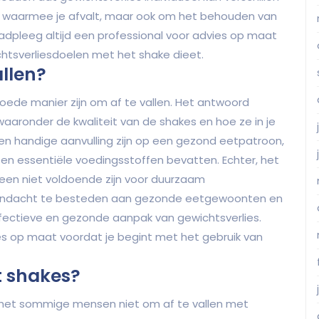
id waarmee je afvalt, maar ook om het behouden van
aadpleeg altijd een professional voor advies op maat
chtsverliesdoelen met het shake dieet.
allen?
oede manier zijn om af te vallen. Het antwoord
waaronder de kwaliteit van de shakes en hoe ze in je
 handige aanvulling zijn op een gezond eetpatroon,
 en essentiële voedingsstoffen bevatten. Echter, het
leen niet voldoende zijn voor duurzaam
k aandacht te besteden aan gezonde eetgewoonten en
ectieve en gezonde aanpak van gewichtsverlies.
es op maat voordat je begint met het gebruik van
t shakes?
t het sommige mensen niet om af te vallen met