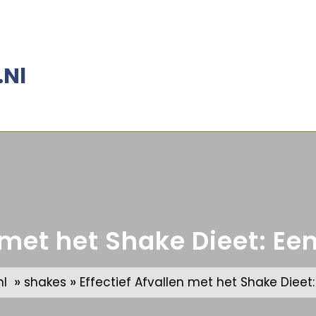
.nl
n met het Shake Dieet: 
»
»
l
shakes
Effectief Afvallen met het Shake Diee