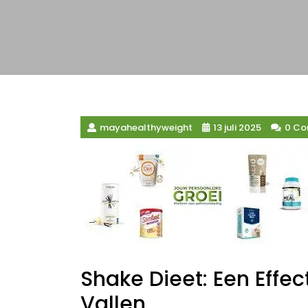
mayahealthyweight
13 juli 2025
0 C
Shake Dieet: Een Effe
Vallen