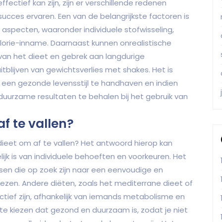
ectief kan zijn, zijn er verschillende redenen
cces ervaren. Een van de belangrijkste factoren is
e aspecten, waaronder individuele stofwisseling,
orie-inname. Daarnaast kunnen onrealistische
 van het dieet en gebrek aan langdurige
tblijven van gewichtsverlies met shakes. Het is
, een gezonde levensstijl te handhaven en indien
duurzame resultaten te behalen bij het gebruik van
af te vallen?
 dieet om af te vallen? Het antwoord hierop kan
ijk is van individuele behoeften en voorkeuren. Het
sen die op zoek zijn naar een eenvoudige en
ezen. Andere diëten, zoals het mediterrane dieet of
tief zijn, afhankelijk van iemands metabolisme en
t te kiezen dat gezond en duurzaam is, zodat je niet