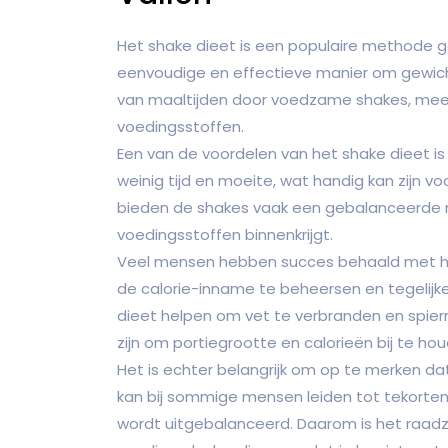
Het shake dieet is een populaire methode 
eenvoudige en effectieve manier om gewich
van maaltijden door voedzame shakes, meest
voedingsstoffen.
Een van de voordelen van het shake dieet i
weinig tijd en moeite, wat handig kan zijn v
bieden de shakes vaak een gebalanceerde m
voedingsstoffen binnenkrijgt.
Veel mensen hebben succes behaald met het
de calorie-inname te beheersen en tegelijker
dieet helpen om vet te verbranden en spie
zijn om portiegrootte en calorieën bij te ho
Het is echter belangrijk om op te merken dat
kan bij sommige mensen leiden tot tekorte
wordt uitgebalanceerd. Daarom is het raadza