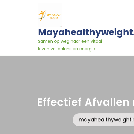
Ga
naar
inhoud
Mayahealthyweight
Samen op weg naar een vitaal
leven vol balans en energie.
Effectief Afvalle
mayahealthyweight.n