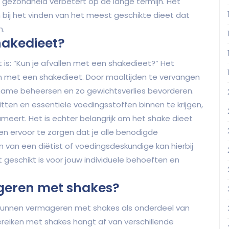
e gezondheid verbetert op de lange termijn. Het
 bij het vinden van het meest geschikte dieet dat
n.
hakedieet?
 is: “Kun je afvallen met een shakedieet?” Het
len met een shakedieet. Door maaltijden te vervangen
nname beheersen en zo gewichtsverlies bevorderen.
ten en essentiële voedingsstoffen binnen te krijgen,
nsumeert. Het is echter belangrijk om het shake dieet
n ervoor te zorgen dat je alle benodigde
n van een diëtist of voedingsdeskundige kan hierbij
t geschikt is voor jouw individuele behoeften en
ageren met shakes?
e kunnen vermageren met shakes als onderdeel van
bereiken met shakes hangt af van verschillende