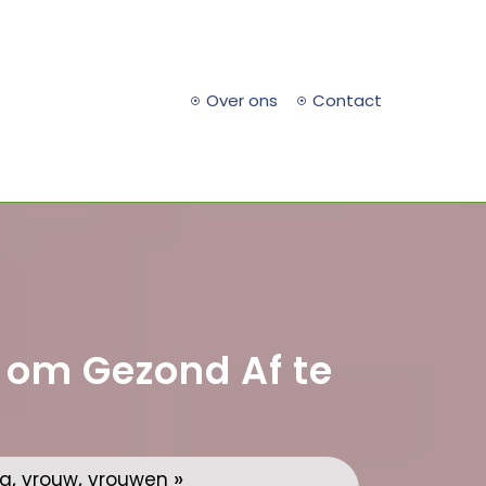
Over ons
Contact
 om Gezond Af te
,
,
»
ma
vrouw
vrouwen