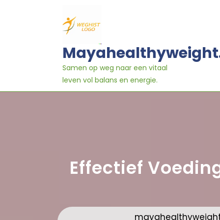
Ga
naar
inhoud
Mayahealthyweight
Samen op weg naar een vitaal
leven vol balans en energie.
Effectief Voedi
mayahealthyweight