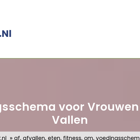
.nl
ngsschema voor Vrouwen
Vallen
»
,
,
,
,
,
.nl
af
afvallen
eten
fitness
om
voedingssche