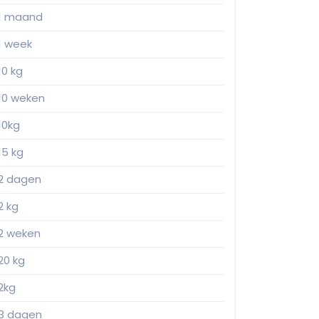
1 maand
1 week
10 kg
10 weken
10kg
15 kg
2 dagen
2 kg
2 weken
20 kg
2kg
3 dagen