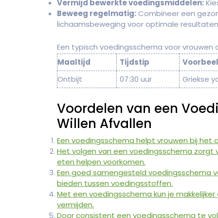
Vermijd bewerkte voedingsmiddelen:
Kie
Beweeg regelmatig:
Combineer een gezon
lichaamsbeweging voor optimale resultaten
Een typisch voedingsschema voor vrouwen die 
Maaltijd
Tijdstip
Voorbee
Ontbijt
07:30 uur
Griekse 
Voordelen van een Voed
Willen Afvallen
Een voedingsschema helpt vrouwen bij het af
Het volgen van een voedingsschema zorgt v
eten helpen voorkomen.
Een goed samengesteld voedingsschema voor
bieden tussen voedingsstoffen.
Met een voedingsschema kun je makkelijke
vermijden.
Door consistent een voedingsschema te vol