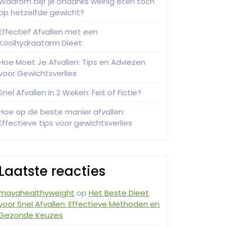
Waarom blijf je ondanks weinig eten toch
op hetzelfde gewicht?
Effectief Afvallen met een
Koolhydraatarm Dieet
Hoe Moet Je Afvallen: Tips en Adviezen
voor Gewichtsverlies
Snel Afvallen in 2 Weken: Feit of Fictie?
Hoe op de beste manier afvallen:
Effectieve tips voor gewichtsverlies
Laatste reacties
mayahealthyweight
op
Het Beste Dieet
voor Snel Afvallen: Effectieve Methoden en
Gezonde Keuzes