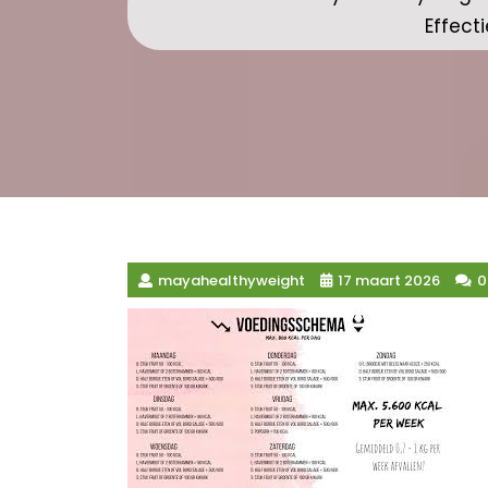
Effect
mayahealthyweight
17 maart 2026
0