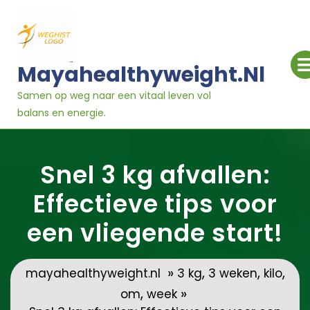
Ga
naar
inhoud
Mayahealthyweight.nl
Samen op weg naar een vitaal leven vol
balans en energie.
Snel 3 kg afvallen:
Effectieve tips voor
een vliegende start!
»
,
,
,
mayahealthyweight.nl
3 kg
3 weken
kilo
,
»
om
week