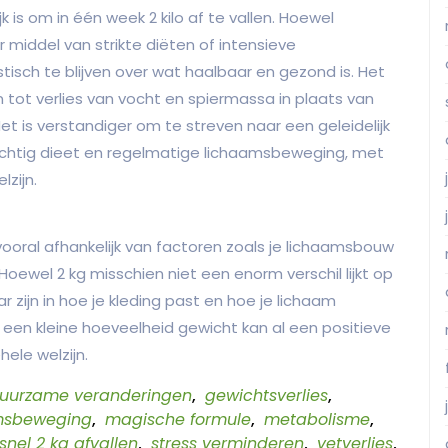
 is om in één week 2 kilo af te vallen. Hoewel
iddel van strikte diëten of intensieve
stisch te blijven over wat haalbaar en gezond is. Het
iden tot verlies van vocht en spiermassa in plaats van
Het is verstandiger om te streven naar een geleidelijk
ichtig dieet en regelmatige lichaamsbeweging, met
zijn.
, vooral afhankelijk van factoren zoals je lichaamsbouw
oewel 2 kg misschien niet een enorm verschil lijkt op
 zijn in hoe je kleding past en hoe je lichaam
fs een kleine hoeveelheid gewicht kan al een positieve
ele welzijn.
uurzame veranderingen
,
gewichtsverlies
,
msbeweging
,
magische formule
,
metabolisme
,
snel 2 kg afvallen
,
stress verminderen
,
vetverlies
,