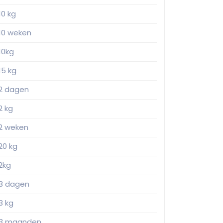
10 kg
10 weken
10kg
15 kg
2 dagen
2 kg
2 weken
20 kg
2kg
3 dagen
3 kg
3 maanden