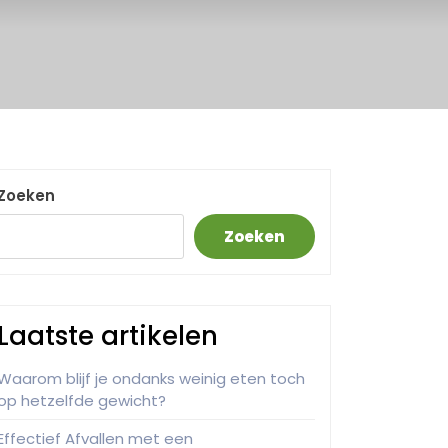
Zoeken
Zoeken
Laatste artikelen
Waarom blijf je ondanks weinig eten toch
op hetzelfde gewicht?
Effectief Afvallen met een