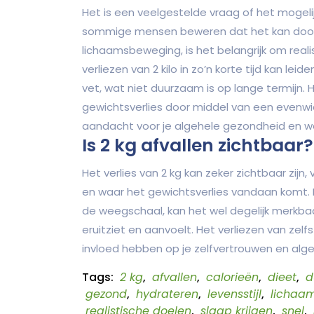
Het is een veelgestelde vraag of het mogelijk
sommige mensen beweren dat het kan door m
lichaamsbeweging, is het belangrijk om reali
verliezen van 2 kilo in zo’n korte tijd kan le
vet, wat niet duurzaam is op lange termijn. 
gewichtsverlies door middel van een evenw
aandacht voor je algehele gezondheid en wel
Is 2 kg afvallen zichtbaar?
Het verlies van 2 kg kan zeker zichtbaar zijn
en waar het gewichtsverlies vandaan komt. H
de weegschaal, kan het wel degelijk merkbaar
eruitziet en aanvoelt. Het verliezen van zel
invloed hebben op je zelfvertrouwen en algeh
Tags:
2 kg
,
afvallen
,
calorieën
,
dieet
,
d
gezond
,
hydrateren
,
levensstijl
,
lichaa
realistische doelen
,
slaap krijgen
,
snel
,