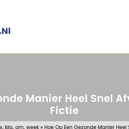
.nl
nde Manier Heel Snel Afv
Fictie
,
,
,
»
e
kilo
om
week
Hoe Op Een Gezonde Manier Heel Sn