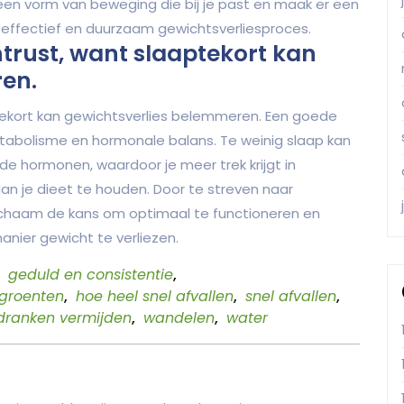
s een vorm van beweging die bij je past en maak er een
 effectief en duurzaam gewichtsverliesproces.
trust, want slaaptekort kan
en.
tekort kan gewichtsverlies belemmeren. Een goede
tabolisme en hormonale balans. Te weinig slaap kan
de hormonen, waardoor je meer trek krijgt in
n je dieet te houden. Door te streven naar
 lichaam de kans om optimaal te functioneren en
nier gewicht te verliezen.
,
geduld en consistentie
,
groenten
,
hoe heel snel afvallen
,
snel afvallen
,
dranken vermijden
,
wandelen
,
water