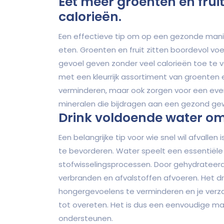
Eet meer groenten en frui
calorieën.
Een effectieve tip om op een gezonde manier 
eten. Groenten en fruit zitten boordevol vo
gevoel geven zonder veel calorieën toe te v
met een kleurrijk assortiment van groenten en
verminderen, maar ook zorgen voor een eve
mineralen die bijdragen aan een gezond gew
Drink voldoende water om 
Een belangrijke tip voor wie snel wil afvalle
te bevorderen. Water speelt een essentiële r
stofwisselingsprocessen. Door gehydrateerd t
verbranden en afvalstoffen afvoeren. Het d
hongergevoelens te verminderen en je verz
tot overeten. Het is dus een eenvoudige ma
ondersteunen.