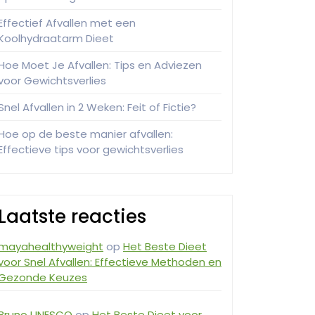
Effectief Afvallen met een
Koolhydraatarm Dieet
Hoe Moet Je Afvallen: Tips en Adviezen
voor Gewichtsverlies
Snel Afvallen in 2 Weken: Feit of Fictie?
Hoe op de beste manier afvallen:
Effectieve tips voor gewichtsverlies
Laatste reacties
mayahealthyweight
op
Het Beste Dieet
voor Snel Afvallen: Effectieve Methoden en
Gezonde Keuzes
Bruno UNESCO
op
Het Beste Dieet voor