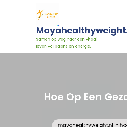
Ga
naar
inhoud
Mayahealthyweight
Samen op weg naar een vitaal
leven vol balans en energie.
Hoe Op Een Gezo
»
mayahealthyweight.nl
ho