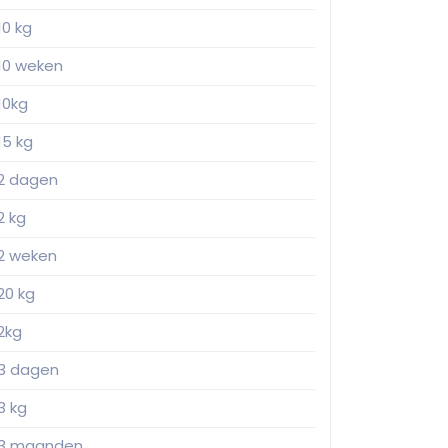
10 kg
10 weken
10kg
15 kg
2 dagen
2 kg
2 weken
20 kg
2kg
3 dagen
3 kg
3 maanden