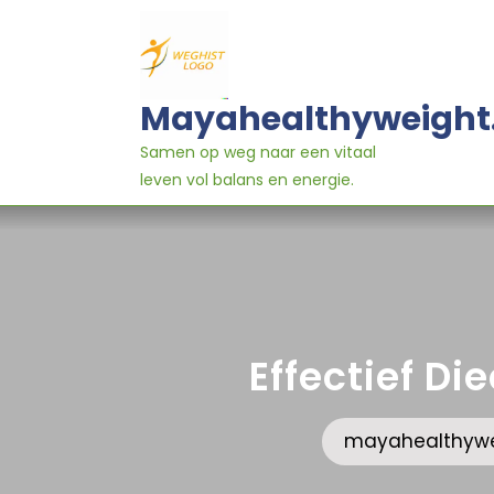
Ga
naar
inhoud
Mayahealthyweight
Samen op weg naar een vitaal
leven vol balans en energie.
Effectief Di
mayahealthywei