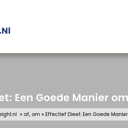
.nl
eet: Een Goede Manier om
»
,
»
ght.nl
af
om
Effectief Dieet: Een Goede Manier