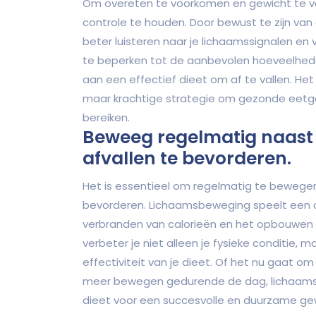
Om overeten te voorkomen en gewicht te verl
controle te houden. Door bewust te zijn van
beter luisteren naar je lichaamssignalen en
te beperken tot de aanbevolen hoeveelhede
aan een effectief dieet om af te vallen. He
maar krachtige strategie om gezonde eetg
bereiken.
Beweeg regelmatig naast 
afvallen te bevorderen.
Het is essentieel om regelmatig te bewege
bevorderen. Lichaamsbeweging speelt een cruc
verbranden van calorieën en het opbouwen 
verbeter je niet alleen je fysieke conditie, m
effectiviteit van je dieet. Of het nu gaat o
meer bewegen gedurende de dag, lichaamsb
dieet voor een succesvolle en duurzame gewi