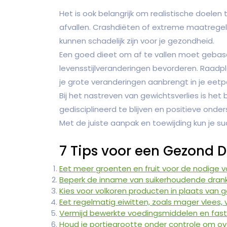
Het is ook belangrijk om realistische doelen 
afvallen. Crashdiëten of extreme maatregel
kunnen schadelijk zijn voor je gezondheid.
Een goed dieet om af te vallen moet gebase
levensstijlveranderingen bevorderen. Raadpl
je grote veranderingen aanbrengt in je eetp
Bij het nastreven van gewichtsverlies is het b
gedisciplineerd te blijven en positieve onde
Met de juiste aanpak en toewijding kun je suc
7 Tips voor een Gezond D
Eet meer groenten en fruit voor de nodige v
Beperk de inname van suikerhoudende dranke
Kies voor volkoren producten in plaats van 
Eet regelmatig eiwitten, zoals mager vlees, v
Vermijd bewerkte voedingsmiddelen en fastf
Houd je portiegrootte onder controle om o