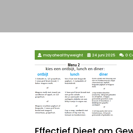
mayahealthyweight
24 juni 2025
0 
Effectief Dieet om Gew