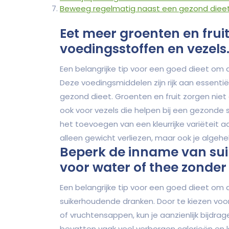
Beweeg regelmatig naast een gezond dieet 
Eet meer groenten en frui
voedingsstoffen en vezels
Een belangrijke tip voor een goed dieet om a
Deze voedingsmiddelen zijn rijk aan essenti
gezond dieet. Groenten en fruit zorgen niet
ook voor vezels die helpen bij een gezonde 
het toevoegen van een kleurrijke variëteit aa
alleen gewicht verliezen, maar ook je algeh
Beperk de inname van su
voor water of thee zonder 
Een belangrijke tip voor een goed dieet om 
suikerhoudende dranken. Door te kiezen voor 
of vruchtensappen, kun je aanzienlijk bijdr
bevatten vaak veel verborgen calorieën en k