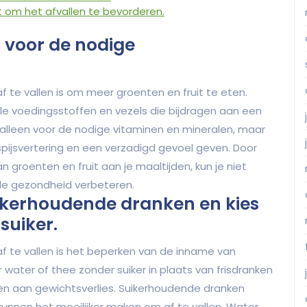
om het afvallen te bevorderen.
t voor de nodige
.
f te vallen is om meer groenten en fruit te eten.
ële voedingsstoffen en vezels die bijdragen aan een
 alleen voor de nodige vitaminen en mineralen, maar
spijsvertering en een verzadigd gevoel geven. Door
n groenten en fruit aan je maaltijden, kun je niet
ele gezondheid verbeteren.
ikerhoudende dranken en kies
suiker.
af te vallen is het beperken van de inname van
water of thee zonder suiker in plaats van frisdranken
agen aan gewichtsverlies. Suikerhoudende dranken
unnen het moeilijker maken om af te vallen. Water