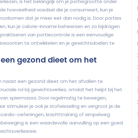
iezen, is het belangrijk om je portiegrootte onder
 de hoeveelheid voedsel die je consumeert, kun je
 voorkomen dat je meer eet dan nodig is. Door porties
n, kun je calorie-inname beheersen en zo bijdragen
t praktiseren van portiecontrole is een eenvoudige
ewoonten te ontwikkelen en je gewichtsdoelen te
een gezond dieet om het
n naast een gezond dieet om het afvallen te
iale rol bij gewichtsverlies, omdat het helpt bij het
van spiermassa. Door regelmatig te bewegen,
aar stimuleer je ook je stofwisseling en vergroot je de
m cardio-oefeningen, krachttraining of simpelweg
eweging is een waardevolle aanvulling op een goed
chtsverliesreis.