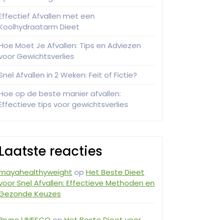
Effectief Afvallen met een
Koolhydraatarm Dieet
Hoe Moet Je Afvallen: Tips en Adviezen
voor Gewichtsverlies
Snel Afvallen in 2 Weken: Feit of Fictie?
Hoe op de beste manier afvallen:
Effectieve tips voor gewichtsverlies
Laatste reacties
mayahealthyweight
op
Het Beste Dieet
voor Snel Afvallen: Effectieve Methoden en
Gezonde Keuzes
Bruno UNESCO
op
Het Beste Dieet voor