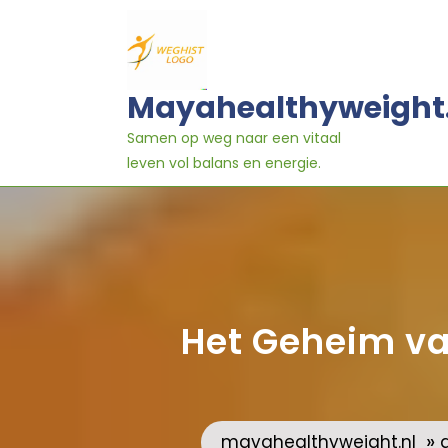
Ga
naar
inhoud
Mayahealthyweight
Samen op weg naar een vitaal
leven vol balans en energie.
Het Geheim va
»
mayahealthyweight.nl