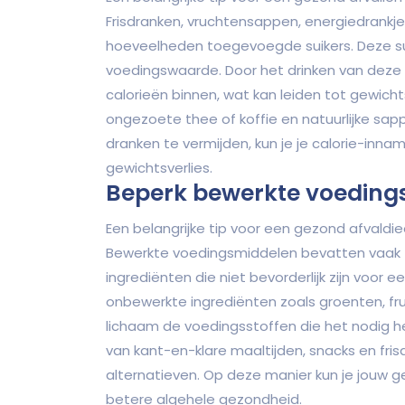
Frisdranken, vruchtensappen, energiedrankj
hoeveelheden toegevoegde suikers. Deze sui
voedingswaarde. Door het drinken van deze su
calorieën binnen, wat kan leiden tot gewich
ongezoete thee of koffie en natuurlijke sap
dranken te vermijden, kun je je calorie-in
gewichtsverlies.
Beperk bewerkte voeding
Een belangrijke tip voor een gezond afvald
Bewerkte voedingsmiddelen bevatten vaak 
ingrediënten die niet bevorderlijk zijn voor e
onbewerkte ingrediënten zoals groenten, frui
lichaam de voedingsstoffen die het nodig h
van kant-en-klare maaltijden, snacks en fri
alternatieven. Op deze manier kun je jouw
betere algehele gezondheid.