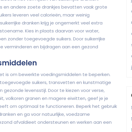
es en andere zoete drankjes bevatten vaak grote
kers leveren veel calorieën, maar weinig
ikerrijke dranken krijg je ongemerkt veel extra
tstoename. Kies in plaats daarvan voor water,
pen zonder toegevoegde suikers. Door suikerrijke
name verminderen en bijdragen aan een gezond
smiddelen
ieet is om bewerkte voedingsmiddelen te beperken.
toegevoegde suikers, transvetten en kunstmatige
en gezonde levensstijl. Door te kiezen voor verse,
t, volkoren granen en magere eiwitten, geef je je
eeft om optimaal te functioneren. Beperk het gebruik
sdranken en ga voor natuurlijke, voedzame
 gezond afvaldieet ondersteunen en werken aan een