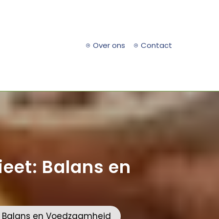
Over ons
Contact
eet: Balans en
: Balans en Voedzaamheid