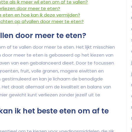
tte als ik meer wil eten om af te vallen?
verliezen door meer te eten?
te eten en hoe kan ik deze vermijden?
 richten op afvallen door meer te eten?
allen door meer te eten?
om af te vallen door meer te eten. Het lijkt misschien
en door meer te eten is gebaseerd op het kiezen van
en van een gebalanceerd dieet. Door te focussen
oenten, fruit, volle granen, magere eiwitten en
n gestimuleerd en kan je lichaam de benodigde
. Het draait allemaal om de kwaliteit en balans van
er gewicht kunt verliezen zonder jezelf uit te
n ik het beste eten om af te
sentieel om te kiezen voor voedingsmiddelen die rijk