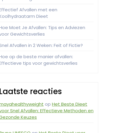
Effectief Afvallen met een
Koolhydraatarm Dieet
Hoe Moet Je Afvallen: Tips en Adviezen
voor Gewichtsverlies
Snel Afvallen in 2 Weken: Feit of Fictie?
Hoe op de beste manier afvallen:
Effectieve tips voor gewichtsverlies
Laatste reacties
mayahealthyweight
op
Het Beste Dieet
voor Snel Afvallen: Effectieve Methoden en
Gezonde Keuzes
Bruno UNESCO
op
Het Beste Dieet voor