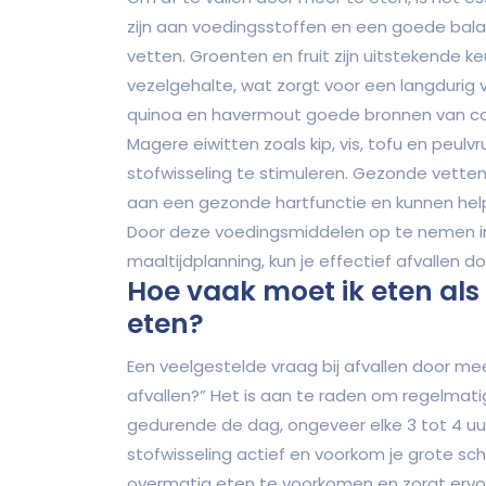
zijn aan voedingsstoffen en een goede bala
vetten. Groenten en fruit zijn uitstekende 
vezelgehalte, wat zorgt voor een langdurig v
quinoa en havermout goede bronnen van co
Magere eiwitten zoals kip, vis, tofu en peu
stofwisseling te stimuleren. Gezonde vetten 
aan een gezonde hartfunctie en kunnen he
Door deze voedingsmiddelen op te nemen in
maaltijdplanning, kun je effectief afvallen d
Hoe vaak moet ik eten als 
eten?
Een veelgestelde vraag bij afvallen door meer
afvallen?” Het is aan te raden om regelmati
gedurende de dag, ongeveer elke 3 tot 4 uur.
stofwisseling actief en voorkom je grote sc
overmatig eten te voorkomen en zorgt ervoor