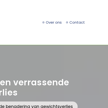
Over ons
Contact
 Een verrassende
lies
nde benadering van gewichtsverlies