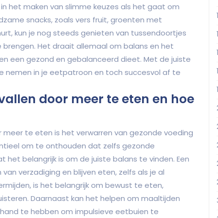
t in het maken van slimme keuzes als het gaat om
dzame snacks, zoals vers fruit, groenten met
rt, kun je nog steeds genieten van tussendoortjes
e brengen. Het draait allemaal om balans en het
n een gezond en gebalanceerd dieet. Met de juiste
te nemen in je eetpatroon en toch succesvol af te
afvallen door meer te eten en hoe
or meer te eten is het verwarren van gezonde voeding
entieel om te onthouden dat zelfs gezonde
het belangrijk is om de juiste balans te vinden. Een
van verzadiging en blijven eten, zelfs als je al
mijden, is het belangrijk om bewust te eten,
uisteren. Daarnaast kan het helpen om maaltijden
e hand te hebben om impulsieve eetbuien te