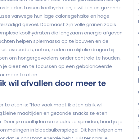
ns bieden tussen koolhydraten, eiwitten en gezonde
keuzes vanwege hun lage caloriegehalte en hoge
erzadigd gevoel. Daarnaast zijn volle granen zoals
mplexe koolhydraten die langzaam energie afgeven.
lvruchten helpen spiermassa op te bouwen en de
uit avocado’s, noten, zaden en olijfolie dragen bij
lpen om hongergevoelens onder controle te houden.
 je dieet en te focussen op een gebalanceerde
oor meer te eten.
ik wil afvallen door meer te
 te eten is: “Hoe vaak moet ik eten als ik wil
g kleine maaltijden en gezonde snacks te eten
 Door je maaltijden en snacks te spreiden, houd je je
hommelingen in bloedsuikerspiegel. Dit kan helpen om
 dat je constant energie hebt. Luister naar je