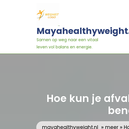
Ga
naar
inhoud
Mayahealthyweight
Samen op weg naar een vitaal
leven vol balans en energie.
Hoe kun je afva
ben
»
»
mayahealthyweight.nl
meer
H