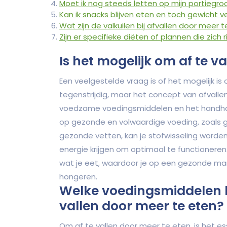
Moet ik nog steeds letten op mijn portiegroo
Kan ik snacks blijven eten en toch gewicht 
Wat zijn de valkuilen bij afvallen door meer 
Zijn er specifieke diëten of plannen die zich
Is het mogelijk om af te v
Een veelgestelde vraag is of het mogelijk is 
tegenstrijdig, maar het concept van afvall
voedzame voedingsmiddelen en het handhav
op gezonde en volwaardige voeding, zoals gr
gezonde vetten, kan je stofwisseling worde
energie krijgen om optimaal te functioneren
wat je eet, waardoor je op een gezonde mani
hongeren.
Welke voedingsmiddelen ka
vallen door meer te eten?
Om af te vallen door meer te eten, is het es