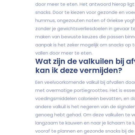
door meer te eten. Het antwoord hierop lig
snacks. Door te kiezen voor gezonde en voe
hummus, ongezouten noten of Griekse yoghu
zonder je gewichtsverliesdoelen in gevaar t
maken van bewuste keuzes die passen binne
aanpak is het zeker mogelijk om snacks op 
vallen door meer te eten.
Wat zijn de valkuilen bij 
kan ik deze vermijden?
Een veelvoorkomende valkuil bij afvallen do
met overmatige portiegroottes. Het is ess
voedingsmiddelen calorieën bevatten, en dat 
andere valkuil is het negeren van de signalen 
genoeg hebt gehad. Om deze valkuilen te ver
langzaam te kauwen en naar je lichaam te l
vooraf te plannen en gezonde snacks bij d