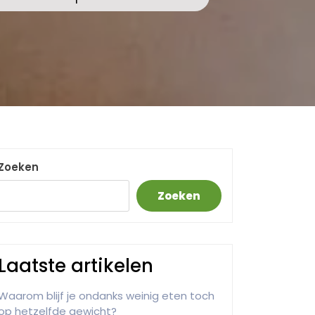
Zoeken
Zoeken
Laatste artikelen
Waarom blijf je ondanks weinig eten toch
op hetzelfde gewicht?