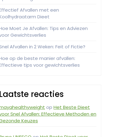
Effectief Afvallen met een
Koolhydraatarm Dieet
Hoe Moet Je Afvallen: Tips en Adviezen
voor Gewichtsverlies
Snel Afvallen in 2 Weken: Feit of Fictie?
Hoe op de beste manier afvallen:
Effectieve tips voor gewichtsverlies
Laatste reacties
mayahealthyweight
op
Het Beste Dieet
voor Snel Afvallen: Effectieve Methoden en
Gezonde Keuzes
Bruno UNESCO
op
Het Beste Dieet voor