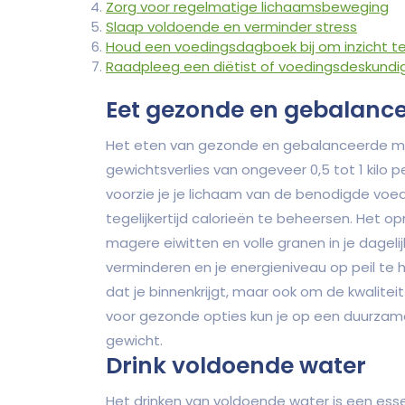
Zorg voor regelmatige lichaamsbeweging
Slaap voldoende en verminder stress
Houd een voedingsdagboek bij om inzicht te
Raadpleeg een diëtist of voedingsdeskundig
Eet gezonde en gebalance
Het eten van gezonde en gebalanceerde maal
gewichtsverlies van ongeveer 0,5 tot 1 kilo
voorzie je je lichaam van de benodigde voe
tegelijkertijd calorieën te beheersen. Het 
magere eiwitten en volle granen in je dage
verminderen en je energieniveau op peil te 
dat je binnenkrijgt, maar ook om de kwalitei
voor gezonde opties kun je op een duurzam
gewicht.
Drink voldoende water
Het drinken van voldoende water is een essen