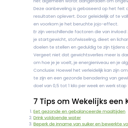
het algemeen wordt aangeraden om ongeveer 
Deze aanbeveling is gebaseerd op het feit
resultaten oplevert. Door geleidelijk af te va
en voorkom je het beruchte jojo-effect.
Er zijn verschillende factoren die van invloed 
je startgewicht, stofwisseling, dieet en licham
doelen te stellen en geduldig te zijn tijdens 
Vergeet niet dat gewichtsverlies meer is da
om hoe je je voelt, je energieniveau en je a
Conclusie: Hoewel het verleidelijk kan zijn om 
te zijn en een gezonde benadering van gewich
doel van 0,5 tot 1 kilo per week en werk sta
7 Tips om Wekelijks een K
Eet gezonde en gebalanceerde maaltijden
Drink voldoende water
Beperk de inname van suiker en bewerkte v