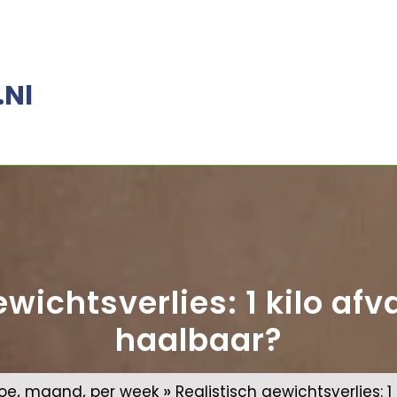
.nl
ewichtsverlies: 1 kilo afv
haalbaar?
,
,
»
oe
maand
per week
Realistisch gewichtsverlies: 