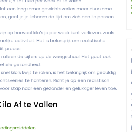
0,5 tot 1 kilo per week af te vallen.
 dat een langzamer gewichtsverlies meer duurzame
llen, geef je je lichaam de tijd om zich aan te passen
zijn op hoeveel kilo’s je per week kunt verliezen, zoals
elijke activiteit. Het is belangrijk om realistische
dit proces.
n alleen de cijfers op de weegschaal. Het gaat ook
lgehele gezondheid.
snel kilo’s kwijt te raken, is het belangrijk om geduldig
tsverlies te hanteren. Richt je op een realistisch
p voor stap naar een gezonder en gelukkiger leven toe.
ilo Af te Vallen
oedingsmiddelen