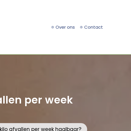
Over ons
Contact
allen per week
1 kilo afvallen per week haalbaar?