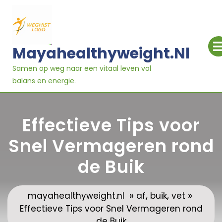
Ga
naar
inhoud
Mayahealthyweight.nl
Samen op weg naar een vitaal leven vol
balans en energie.
Effectieve Tips voor
Snel Vermageren rond
de Buik
»
,
,
»
mayahealthyweight.nl
af
buik
vet
Effectieve Tips voor Snel Vermageren rond
de Buik