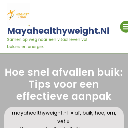
Ga
naar
inhoud
Mayahealthyweight.nl
Samen op weg naar een vitaal leven vol
balans en energie.
Hoe snel afvallen buik:
Tips voor een
effectieve aanpak
»
,
,
,
,
mayahealthyweight.nl
af
buik
hoe
om
»
vet