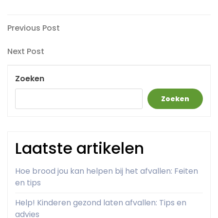
Berichtnavigatie
Previous
Previous Post
Post
Next
Next Post
Post
Zoeken
Zoeken
Laatste artikelen
Hoe brood jou kan helpen bij het afvallen: Feiten
en tips
Help! Kinderen gezond laten afvallen: Tips en
advies