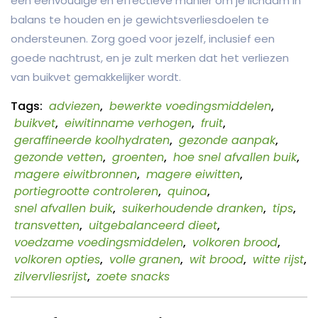
een eenvoudige en effectieve manier om je lichaam in
balans te houden en je gewichtsverliesdoelen te
ondersteunen. Zorg goed voor jezelf, inclusief een
goede nachtrust, en je zult merken dat het verliezen
van buikvet gemakkelijker wordt.
Tags:
adviezen
,
bewerkte voedingsmiddelen
,
buikvet
,
eiwitinname verhogen
,
fruit
,
geraffineerde koolhydraten
,
gezonde aanpak
,
gezonde vetten
,
groenten
,
hoe snel afvallen buik
,
magere eiwitbronnen
,
magere eiwitten
,
portiegrootte controleren
,
quinoa
,
snel afvallen buik
,
suikerhoudende dranken
,
tips
,
transvetten
,
uitgebalanceerd dieet
,
voedzame voedingsmiddelen
,
volkoren brood
,
volkoren opties
,
volle granen
,
wit brood
,
witte rijst
,
zilvervliesrijst
,
zoete snacks