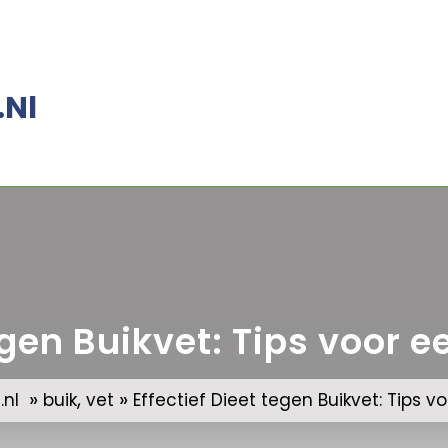
.nl
egen Buikvet: Tips voor 
»
,
»
nl
buik
vet
Effectief Dieet tegen Buikvet: Tips v