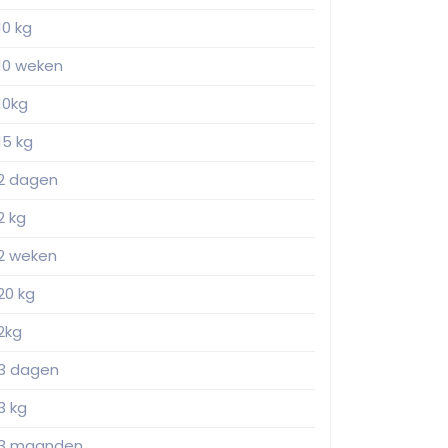
10 kg
10 weken
10kg
15 kg
2 dagen
2 kg
2 weken
20 kg
2kg
3 dagen
3 kg
3 maanden