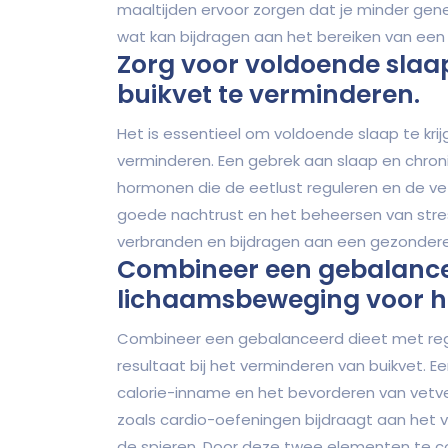
maaltijden ervoor zorgen dat je minder gen
wat kan bijdragen aan het bereiken van een
Zorg voor voldoende slaa
buikvet te verminderen.
Het is essentieel om voldoende slaap te krijg
verminderen. Een gebrek aan slaap en chroni
hormonen die de eetlust reguleren en de ve
goede nachtrust en het beheersen van stress
verbranden en bijdragen aan een gezonder
Combineer een gebalance
lichaamsbeweging voor he
Combineer een gebalanceerd dieet met re
resultaat bij het verminderen van buikvet. E
calorie-inname en het bevorderen van vetve
zoals cardio-oefeningen bijdraagt aan het v
de spieren. Door deze twee elementen te c