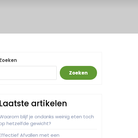
Zoeken
Zoeken
Laatste artikelen
Waarom blijf je ondanks weinig eten toch
op hetzelfde gewicht?
Effectief Afvallen met een