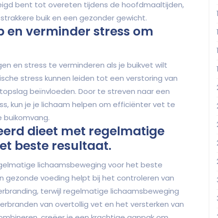
eigd bent tot overeten tijdens de hoofdmaaltijden,
 strakkere buik en een gezonder gewicht.
p en verminder stress om
en en stress te verminderen als je buikvet wilt
sche stress kunnen leiden tot een verstoring van
topslag beïnvloeden. Door te streven naar een
, kun je je lichaam helpen om efficiënter vet te
e buikomvang.
erd dieet met regelmatige
t beste resultaat.
gelmatige lichaamsbeweging voor het beste
en gezonde voeding helpt bij het controleren van
rbranding, terwijl regelmatige lichaamsbeweging
erbranden van overtollig vet en het versterken van
ombineren, creëer je een krachtige aanpak om