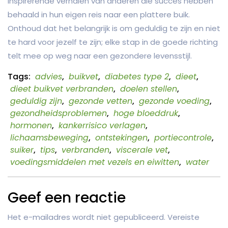
inspirerende verhalen van anderen die succes hebben
behaald in hun eigen reis naar een plattere buik.
Onthoud dat het belangrijk is om geduldig te zijn en niet
te hard voor jezelf te zijn; elke stap in de goede richting
telt mee op weg naar een gezondere levensstijl.
Tags:
advies
,
buikvet
,
diabetes type 2
,
dieet
,
dieet buikvet verbranden
,
doelen stellen
,
geduldig zijn
,
gezonde vetten
,
gezonde voeding
,
gezondheidsproblemen
,
hoge bloeddruk
,
hormonen
,
kankerrisico verlagen
,
lichaamsbeweging
,
ontstekingen
,
portiecontrole
,
suiker
,
tips
,
verbranden
,
viscerale vet
,
voedingsmiddelen met vezels en eiwitten
,
water
Geef een reactie
Het e-mailadres wordt niet gepubliceerd.
Vereiste