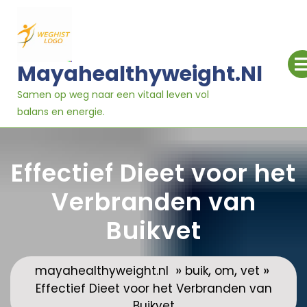
Ga
naar
inhoud
Mayahealthyweight.nl
Samen op weg naar een vitaal leven vol
balans en energie.
Effectief Dieet voor het
Verbranden van
Buikvet
»
,
,
»
mayahealthyweight.nl
buik
om
vet
Effectief Dieet voor het Verbranden van
Buikvet