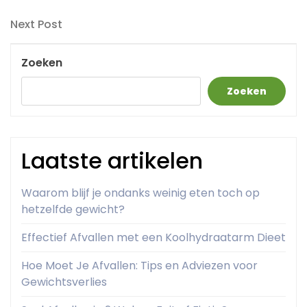
Post
Next
Next Post
Post
Zoeken
Zoeken
Laatste artikelen
Waarom blijf je ondanks weinig eten toch op
hetzelfde gewicht?
Effectief Afvallen met een Koolhydraatarm Dieet
Hoe Moet Je Afvallen: Tips en Adviezen voor
Gewichtsverlies