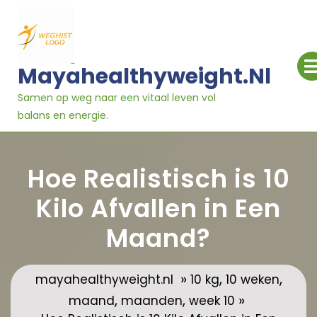
Ga
naar
inhoud
Mayahealthyweight.nl
Samen op weg naar een vitaal leven vol
balans en energie.
Hoe Realistisch is 10
Kilo Afvallen in Een
Maand?
»
,
,
mayahealthyweight.nl
10 kg
10 weken
,
,
»
maand
maanden
week 10