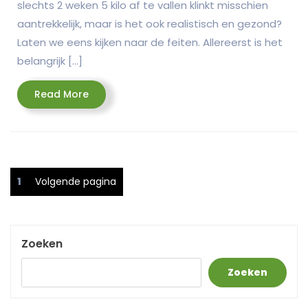
slechts 2 weken 5 kilo af te vallen klinkt misschien
aantrekkelijk, maar is het ook realistisch en gezond?
Laten we eens kijken naar de feiten. Allereerst is het
belangrijk […]
Read
Read More
More
Posts
Pagina
1
Volgende pagina
pagination
Zoeken
Zoeken