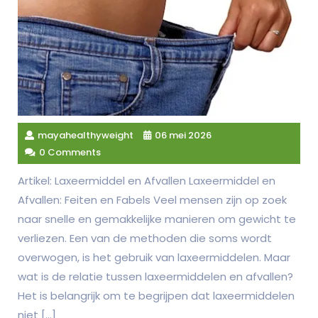
mayahealthyweight
06 mei 2026
0 Comments
Artikel: Laxeermiddel en Afvallen Laxeermiddel en
Afvallen: Feiten en Fabels Veel mensen zijn op zoek
naar snelle en gemakkelijke manieren om gewicht te
verliezen. Een van de methoden die soms wordt
overwogen, is het gebruik van laxeermiddelen. Maar
wat is de relatie tussen laxeermiddelen en afvallen?
Het is belangrijk om te begrijpen dat laxeermiddelen
niet […]