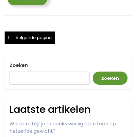
More
Posts
Pagina
1
Volgende pagina
pagination
Zoeken
Zoeken
Laatste artikelen
Waarom blijf je ondanks weinig eten toch op
hetzelfde gewicht?