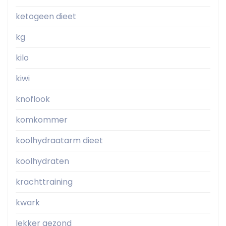
ketogeen dieet
kg
kilo
kiwi
knoflook
komkommer
koolhydraatarm dieet
koolhydraten
krachttraining
kwark
lekker gezond