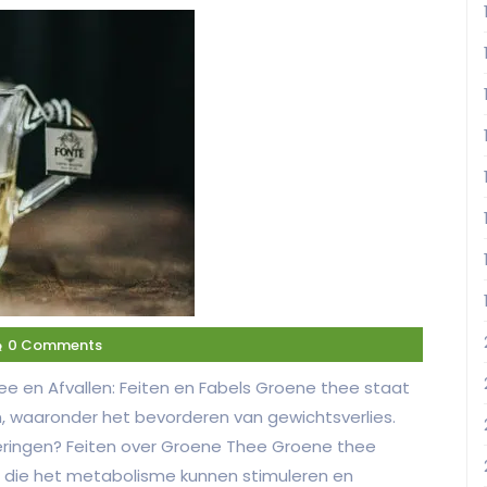
0 Comments
ee en Afvallen: Feiten en Fabels Groene thee staat
, waaronder het bevorderen van gewichtsverlies.
eringen? Feiten over Groene Thee Groene thee
n die het metabolisme kunnen stimuleren en