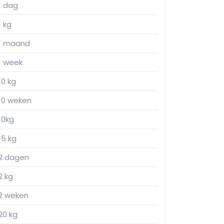
1 dag
1 kg
1 maand
1 week
10 kg
10 weken
10kg
15 kg
2 dagen
2 kg
2 weken
20 kg